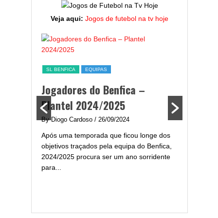
Veja aqui:
Jogos de futebol na tv hoje
ESTATÍST
a,
Melhor
SL BENFICA
EQUIPAS
ming
portug
Jogadores do Benfica –
2024/
Plantel 2024/2025
enfica
By Diogo 
By Diogo Cardoso
/ 26/09/2024
gal com
Embora ha
Após uma temporada que ficou longe dos
..
de melhor
objetivos traçados pela equipa do Benfica,
assistir-
2024/2025 procura ser um ano sorridente
grandes..
para...