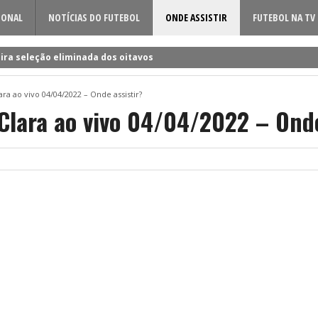
IONAL
NOTÍCIAS DO FUTEBOL
ONDE ASSISTIR
FUTEBOL NA TV
ira seleção eliminada dos oitavos
 a Rúben Amorim para a nova época!
ara ao vivo 04/04/2022 – Onde assistir?
dificil o cerco à volta do sueco
Clara ao vivo 04/04/2022 – Onde
o entre Famalicão e Sporting?
a foi o último a chegar à Luz!