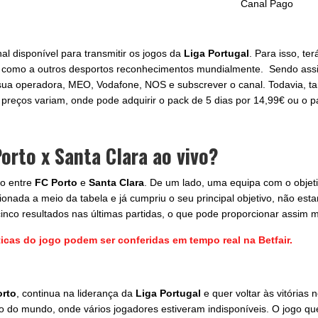
Canal Pago
al disponível para transmitir os jogos da
Liga Portugal
. Para isso, te
ias, como a outros desportos reconhecimentos mundialmente. Sendo assi
 sua operadora, MEO, Vodafone, NOS e subscrever o canal. Todavia, ta
s preços variam, onde pode adquirir o pack de 5 dias por 14,99€ ou o 
orto x Santa Clar
a
ao vivo?
do entre
FC Porto
e
Santa Clara
. De um lado, uma equipa com o objeti
nada a meio da tabela e já cumpriu o seu principal objetivo, não estar
inco resultados nas últimas partidas, o que pode proporcionar assim 
ticas do jogo podem ser conferidas em tempo real na Betfair.
orto
, continua na liderança da
Liga Portugal
e quer voltar às vitória
do mundo, onde vários jogadores estiveram indisponíveis. O jogo que