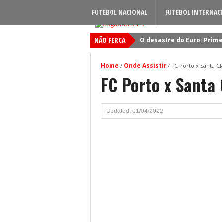
FUTEBOL NACIONAL
FUTEBOL INTERNAC
NÃO PERCA
O desastre do Euro: Prime
Sporting: Soluções fogem
Home
Onde Assistir
/
/
FC Porto x Santa Cl
Viktor Gyokeres: Torna-se 
FC Porto x Santa 
Quando será jogado o jog
Primeiro reforço do Benfic
Updated: 01/04/2022