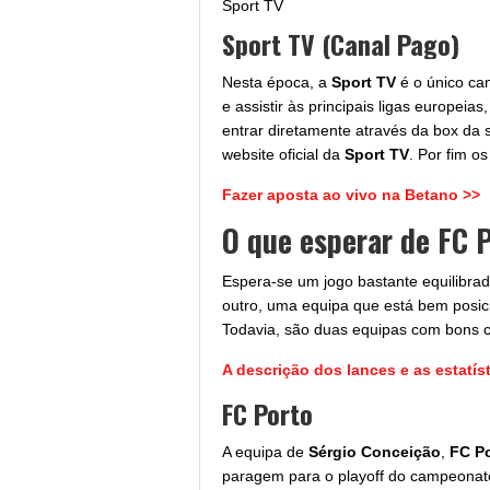
Sport TV
Sport TV (Canal Pago)
Nesta época, a
Sport TV
é o único can
e assistir às principais ligas europe
entrar diretamente através da box da
website oficial da
Sport TV
. Por fim o
Fazer aposta ao vivo na Betano >>
O que esperar de FC P
Espera-se um jogo bastante equilibra
outro, uma equipa que está bem posicio
Todavia, são duas equipas com bons c
A descrição dos lances e as estatís
FC Porto
A equipa de
Sérgio Conceição
,
FC P
paragem para o playoff do campeonato 