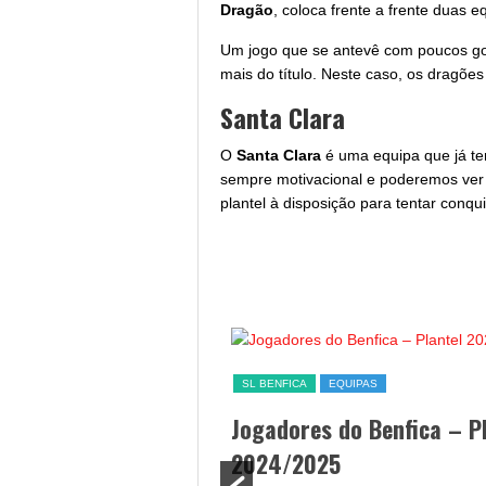
Dragão
, coloca frente a frente duas 
Um jogo que se antevê com poucos g
mais do título. Neste caso, os dragões
Santa Clara
O
Santa Clara
é uma equipa que já tem
sempre motivacional e poderemos ve
plantel à disposição para tentar conqui
SL BENFICA
EQUIPAS
a hoje – data, hora,
Jogadores do Benfica – P
 streaming
2024/2025
o
/ 25/09/2024