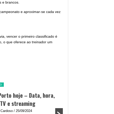
s e brancos.
o campeonato e aproximar-se cada vez
a, vencer o primeiro classificado é
o, o que oferece ao treinador um
TO
SL BENFICA
Porto hoje – Data, hora,
Jogo Benfica hoje – 
 TV e streaming
canal TV e streamin
 Cardoso
/ 25/09/2024
By Diogo Cardoso
/ 25/09/2024