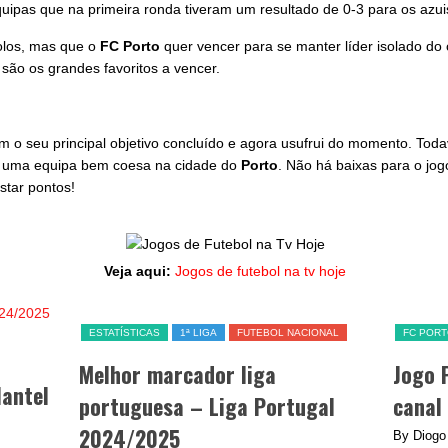
equipas que na primeira ronda tiveram um resultado de 0-3 para os azui
olos, mas que o
FC Porto
quer vencer para se manter líder isolado d
 são os grandes favoritos a vencer.
 o seu principal objetivo concluído e agora usufrui do momento. Todavi
r uma equipa bem coesa na cidade do
Porto
. Não há baixas para o jog
star pontos!
Veja aqui:
Jogos de futebol na tv hoje
ESTATÍSTICAS
1ª LIGA
FUTEBOL NACIONAL
FC POR
Melhor marcador liga
Jogo 
lantel
portuguesa – Liga Portugal
canal
2024/2025
By Diogo