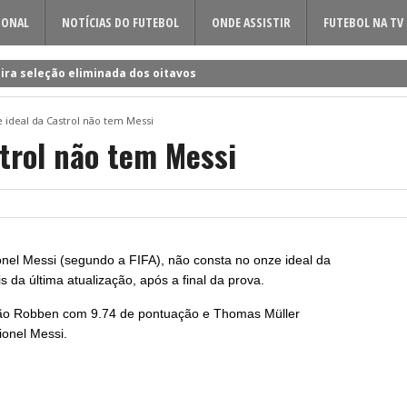
IONAL
NOTÍCIAS DO FUTEBOL
ONDE ASSISTIR
FUTEBOL NA TV
ira seleção eliminada dos oitavos
 a Rúben Amorim para a nova época!
 ideal da Castrol não tem Messi
dificil o cerco à volta do sueco
strol não tem Messi
o entre Famalicão e Sporting?
a foi o último a chegar à Luz!
nel Messi (segundo a FIFA), não consta no onze ideal da
is da última atualização, após a final da prova.
stão Robben com 9.74 de pontuação e Thomas Müller
ionel Messi.