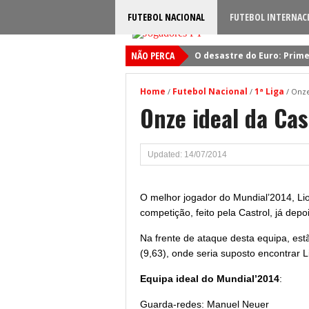
FUTEBOL NACIONAL
FUTEBOL INTERNAC
NÃO PERCA
O desastre do Euro: Prime
Sporting: Soluções fogem
Home
Futebol Nacional
1ª Liga
/
/
/
Onze
Viktor Gyokeres: Torna-se 
Onze ideal da Ca
Quando será jogado o jog
Primeiro reforço do Benfic
Updated: 14/07/2014
O melhor jogador do Mundial’2014, Lio
competição, feito pela Castrol, já depo
Na frente de ataque desta equipa, e
(9,63), onde seria suposto encontrar L
Equipa ideal do Mundial’2014
:
Guarda-redes: Manuel Neuer