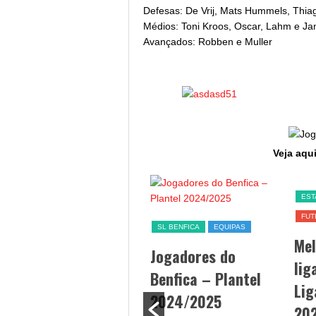
Defesas: De Vrij, Mats Hummels, Thiag
Médios: Toni Kroos, Oscar, Lahm e J
Avançados: Robben e Muller
Veja aqui
SL BENFICA
EST
FUT
Jogo Benfica hoje –
SL BENFICA
EQUIPAS
Me
data, hora, canal TV
Jogadores do
lig
e streaming
Benfica – Plantel
Lig
By Diogo Cardoso
/ 25/09/2024
2024/2025
20
Jogo Benfica hoje - A equipa