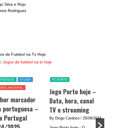
o Silva e Rojo
ames Rodriguez
:
Jogos de futebol na tv hoje
ATÍSTICAS
1ª LIGA
FC PORTO
SL BENFICA
EBOL NACIONAL
Jogo Porto hoje –
Jogo Be
lhor marcador
Data, hora, canal
data, h
a portuguesa –
TV e streaming
e strea
a Portugal
By Diogo Cardoso
/ 25/09/2024
By Diogo C
24/2025
Jogo Porto hoje - O
Jogo Benfic