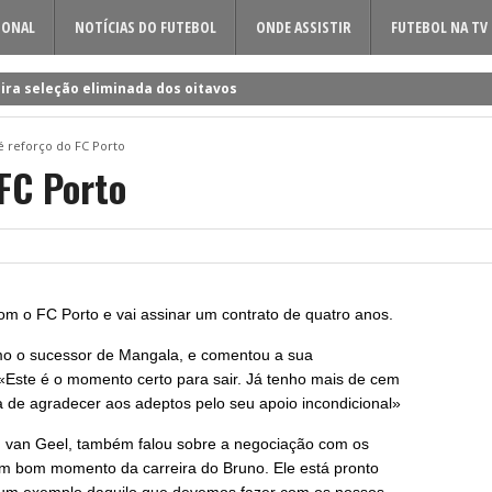
IONAL
NOTÍCIAS DO FUTEBOL
ONDE ASSISTIR
FUTEBOL NA TV
ira seleção eliminada dos oitavos
 a Rúben Amorim para a nova época!
 é reforço do FC Porto
dificil o cerco à volta do sueco
 FC Porto
o entre Famalicão e Sporting?
a foi o último a chegar à Luz!
om o FC Porto e vai assinar um contrato de quatro anos.
omo o sucessor de Mangala, e comentou a sua
 «Este é o momento certo para sair. Já tenho mais de cem
a de agradecer aos adeptos pelo seu apoio incondicional»
in van Geel, também falou sobre a negociação com os
um bom momento da carreira do Bruno. Ele está pronto