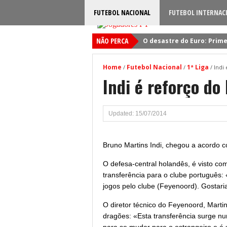
FUTEBOL NACIONAL
FUTEBOL INTERNAC
NÃO PERCA
O desastre do Euro: Prime
Sporting: Soluções fogem
Home
Futebol Nacional
1ª Liga
/
/
/
Indi
Viktor Gyokeres: Torna-se 
Indi é reforço do
Quando será jogado o jog
Primeiro reforço do Benfic
Updated: 15/07/2014
Bruno Martins Indi, chegou a acordo c
O defesa-central holandês, é visto c
transferência para o clube português:
jogos pelo clube (Feyenoord). Gostari
O diretor técnico do Feyenoord, Mart
dragões: «Esta transferência surge n