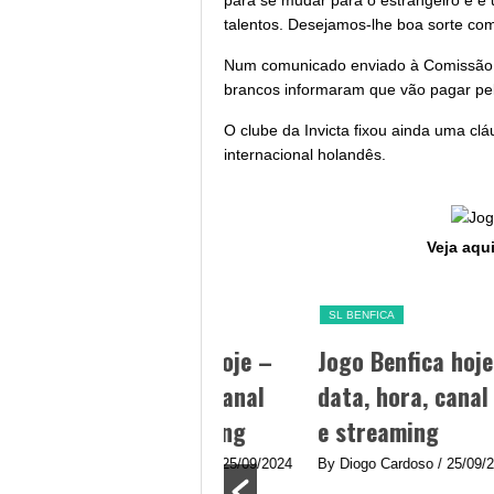
para se mudar para o estrangeiro e 
talentos. Desejamos-lhe boa sorte com
Num comunicado enviado à Comissão d
brancos informaram que vão pagar pel
O clube da Invicta fixou ainda uma cl
internacional holandês.
Veja aqui
FC PORTO
SL BENFICA
Jogo Porto hoje –
Jogo Benfica hoje –
SL
Data, hora, canal
data, hora, canal TV
Jo
TV e streaming
e streaming
Be
By Diogo Cardoso
/ 25/09/2024
By Diogo Cardoso
/ 25/09/2024
20