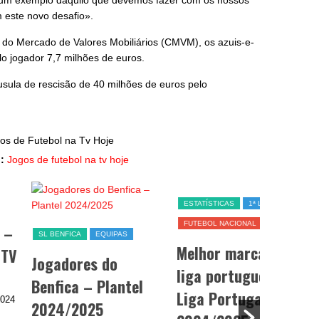
é um exemplo daquilo que devemos fazer com os nossos
 este novo desafio».
o Mercado de Valores Mobiliários (CMVM), os azuis-e-
o jogador 7,7 milhões de euros.
áusula de rescisão de 40 milhões de euros pelo
:
Jogos de futebol na tv hoje
ESTATÍSTICAS
1ª LIGA
FC PORTO
FUTEBOL NACIONAL
Jogo Po
 BENFICA
EQUIPAS
Melhor marcador
Data, h
gadores do
liga portuguesa –
TV e s
nfica – Plantel
Liga Portugal
By Diogo C
24/2025