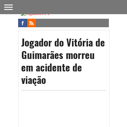
FUTEBOL
NACIONAL
FUTEBOL
NOTÍCIAS
ONDE
FUTEBOL
APOSTAS
INTERNACIONAL
DO
ASSISTIR
NA TV
FUTEBOL
Jogador do Vitória de
Guimarães morreu
em acidente de
viação