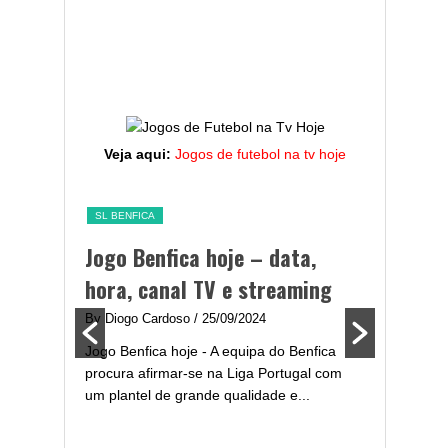
Veja aqui:
Jogos de futebol na tv hoje
SL BENFICA
SL BENFI
 hora,
Jogo Benfica hoje – data,
Jogado
hora, canal TV e streaming
Plante
By Diogo Cardoso
/ 25/09/2024
By Diogo 
equipa do
Jogo Benfica hoje - A equipa do Benfica
Após uma 
s com água
procura afirmar-se na Liga Portugal com
objetivos
um plantel de grande qualidade e...
2024/2025
para...