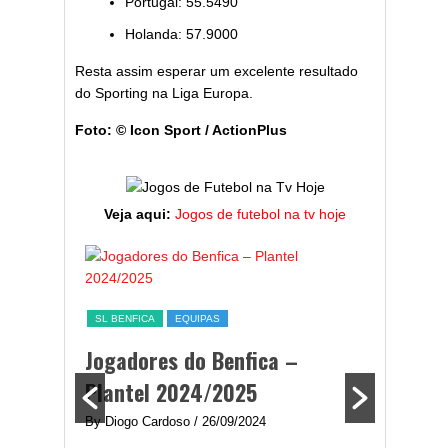
Portugal: 55.5490
Holanda: 57.9000
Resta assim esperar um excelente resultado
do Sporting na Liga Europa.
Foto: © Icon Sport / ActionPlus
Veja aqui:
Jogos de futebol na tv hoje
ESTATÍST
a,
Melhor
SL BENFICA
EQUIPAS
ming
portug
Jogadores do Benfica –
2024/
Plantel 2024/2025
enfica
By Diogo 
By Diogo Cardoso
/ 26/09/2024
gal com
Embora ha