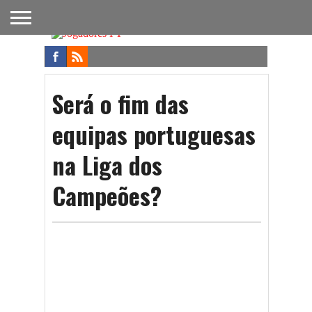
FUTEBOL
NACIONAL
FUTEBOL
NOTÍCIAS
ONDE
FUTEBOL
APOSTAS
INTERNACIONAL
DO
ASSISTIR
NA TV
FUTEBOL
Será o fim das
equipas portuguesas
na Liga dos
Campeões?