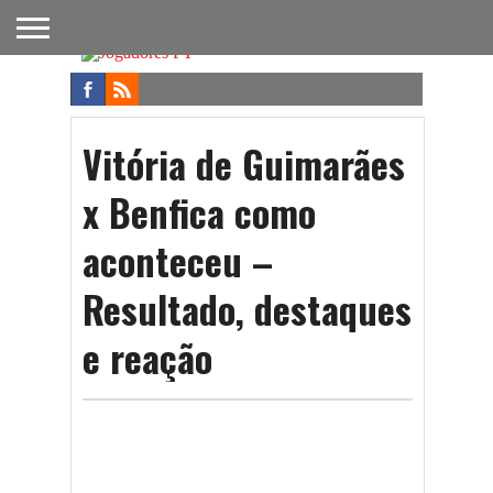
FUTEBOL
NACIONAL
FUTEBOL
NOTÍCIAS
ONDE
FUTEBOL
APOSTAS
INTERNACIONAL
DO
ASSISTIR
NA TV
FUTEBOL
Vitória de Guimarães
x Benfica como
aconteceu –
Resultado, destaques
e reação