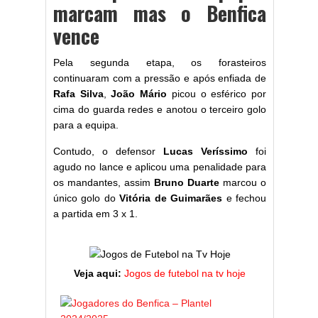
marcam mas o Benfica
vence
Pela segunda etapa, os forasteiros
continuaram com a pressão e após enfiada de
Rafa Silva
,
João Mário
picou o esférico por
cima do guarda redes e anotou o terceiro golo
para a equipa.
Contudo, o defensor
Lucas Veríssimo
foi
agudo no lance e aplicou uma penalidade para
os mandantes, assim
Bruno Duarte
marcou o
único golo do
Vitória de Guimarães
e fechou
a partida em 3 x 1.
Veja aqui:
Jogos de futebol na tv hoje
ESTATÍST