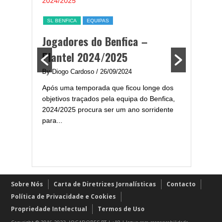
a,
Melhor
SL BENFICA
EQUIPAS
ming
portug
Jogadores do Benfica –
2024/
Plantel 2024/2025
enfica
By Diogo 
By Diogo Cardoso
/ 26/09/2024
gal com
Embora ha
Após uma temporada que ficou longe dos
..
de melhor
objetivos traçados pela equipa do Benfica,
assistir-
2024/2025 procura ser um ano sorridente
grandes..
para...
Sobre Nós
Carta de Diretrizes Jornalísticas
Contacto
Política de Privacidade e Cookies
Propriedade Intelectual
Termos de Uso