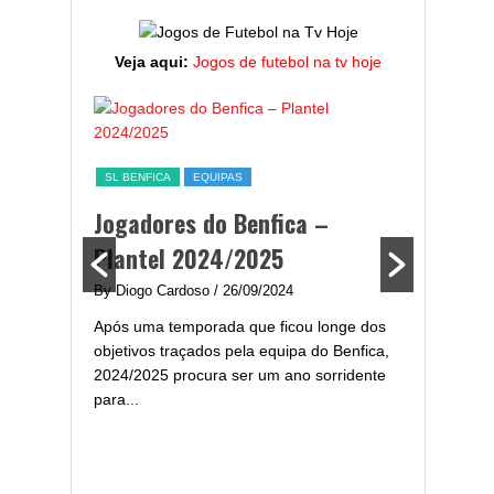
Veja aqui:
Jogos de futebol na tv hoje
ESTATÍST
a,
Melhor
SL BENFICA
EQUIPAS
ming
portug
Jogadores do Benfica –
2024/
Plantel 2024/2025
enfica
By Diogo 
By Diogo Cardoso
/ 26/09/2024
gal com
Embora ha
Após uma temporada que ficou longe dos
..
de melhor
objetivos traçados pela equipa do Benfica,
assistir-
2024/2025 procura ser um ano sorridente
grandes..
para...