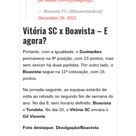
pic.twitter.com/sQLe4g9XgQ
— Boavista FC (@boavistaoficial)
December 29, 2021
Vitória SC x Boavista – E
agora?
Portanto, com a igualdade, o
Guimarães
permanece na 8ª posição, com 23 pontos, mas
sem vencer há duas partidas. Por outro lado, o
Boavista
segue na 11ª colocação, com 16
pontos.
Na jornada seguinte, as equipas estarão de
volta ao relvado no segundo fim de semana do
ano. No dia 8, sem horário definido,
Boavista
x
Tondela
. No dia 10, o
Vitória SC
encara o
Gil Vicente
.
Foto destaque: Divulgação/Boavista