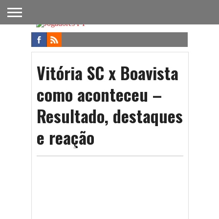
FUTEBOL
NACIONAL
FUTEBOL
NOTÍCIAS
ONDE
FUTEBOL
APOSTAS
INTERNACIONAL
DO
ASSISTIR
NA TV
FUTEBOL
Vitória SC x Boavista
como aconteceu –
Resultado, destaques
e reação