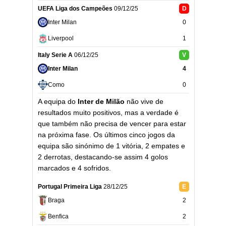
UEFA Liga dos Campeões
09/12/25
D
Inter Milan
0
Liverpool
1
Italy Serie A
06/12/25
V
Inter Milan
4
Como
0
A equipa do
Inter de Milão
não vive de
resultados muito positivos, mas a verdade é
que também não precisa de vencer para estar
na próxima fase. Os últimos cinco jogos da
equipa são sinónimo de 1 vitória, 2 empates e
2 derrotas, destacando-se assim 4 golos
marcados e 4 sofridos.
Portugal Primeira Liga
28/12/25
E
Braga
2
Benfica
2