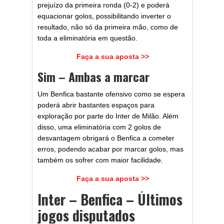
prejuízo da primeira ronda (0-2) e poderá
equacionar golos, possibilitando inverter o
resultado, não só da primeira mão, como de
toda a eliminatória em questão.
Faça a sua aposta >>
Sim – Ambas a marcar
Um Benfica bastante ofensivo como se espera
poderá abrir bastantes espaços para
exploração por parte do Inter de Milão. Além
disso, uma eliminatória com 2 golos de
desvantagem obrigará o Benfica a cometer
erros, podendo acabar por marcar golos, mas
também os sofrer com maior facilidade.
Faça a sua aposta >>
Inter – Benfica – Últimos
jogos disputados