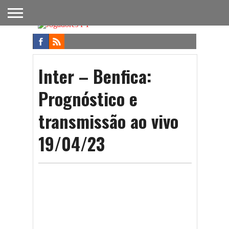
FUTEBOL
NACIONAL
FUTEBOL
NOTÍCIAS
ONDE
FUTEBOL
APOSTAS
INTERNACIONAL
DO
ASSISTIR
NA TV
FUTEBOL
Inter – Benfica:
Prognóstico e
transmissão ao vivo
19/04/23