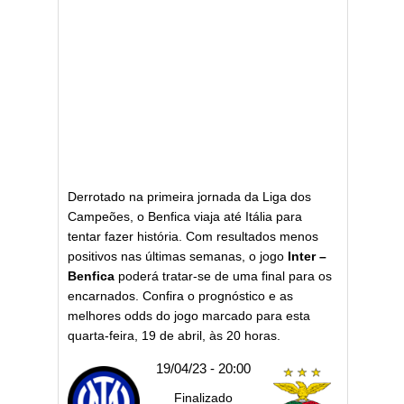
Derrotado na primeira jornada da Liga dos
Campeões, o Benfica viaja até Itália para
tentar fazer história. Com resultados menos
positivos nas últimas semanas, o jogo
Inter –
Benfica
poderá tratar-se de uma final para os
encarnados. Confira o prognóstico e as
melhores odds do jogo marcado para esta
quarta-feira, 19 de abril, às 20 horas.
19/04/23 - 20:00
Finalizado