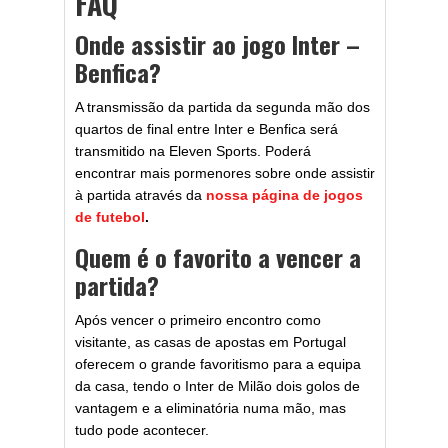
FAQ
Joao Pedro Goncalves Neves
87
Onde assistir ao jogo Inter –
Cher Ndour
73
Benfica?
Andreas Schjelderup
21
A transmissão da partida da segunda mão dos
quartos de final entre Inter e Benfica será
Goncalo Guedes
15
transmitido na Eleven Sports. Poderá
Lucas Verissimo
4
encontrar mais pormenores sobre onde assistir
à partida através da
nossa página de jogos
Petar Musa
33
de futebol
.
Samuel Soares
24
Quem é o favorito a vencer a
partida?
Casper Tengstedt
19
Mihailo Ristic
23
Após vencer o primeiro encontro como
visitante, as casas de apostas em Portugal
Morato
5
oferecem o grande favoritismo para a equipa
da casa, tendo o Inter de Milão dois golos de
vantagem e a eliminatória numa mão, mas
tudo pode acontecer.