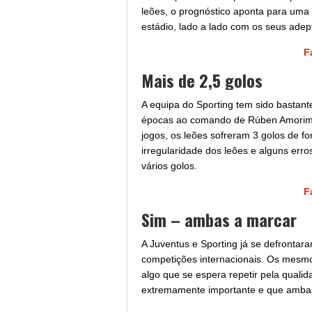
leões, o prognóstico aponta para uma 
estádio, lado a lado com os seus adept
F
Mais de 2,5 golos
A equipa do Sporting tem sido bastante
épocas ao comando de Rúben Amorim. N
jogos, os leões sofreram 3 golos de f
irregularidade dos leões e alguns err
vários golos.
F
Sim – ambas a marcar
A Juventus e Sporting já se defrontar
competições internacionais. Os mesm
algo que se espera repetir pela quali
extremamente importante e que amba