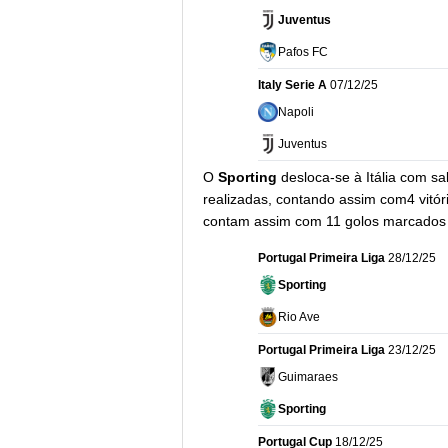
Juventus
Pafos FC
Italy Serie A
07/12/25
Napoli
Juventus
O
Sporting
desloca-se à Itália com sa
realizadas, contando assim com4 vitóri
contam assim com 11 golos marcados e
Portugal Primeira Liga
28/12/25
Sporting
Rio Ave
Portugal Primeira Liga
23/12/25
Guimaraes
Sporting
Portugal Cup
18/12/25