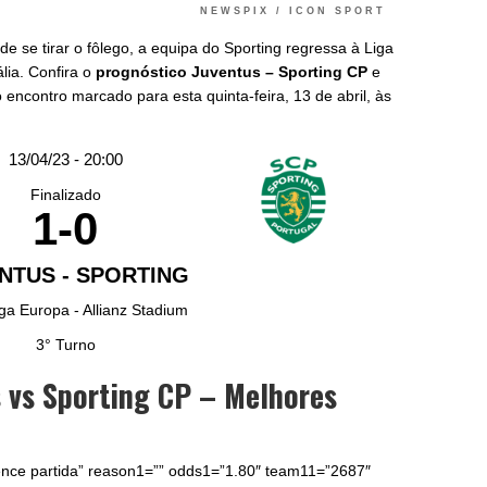
NEWSPIX / ICON SPORT
e se tirar o fôlego, a equipa do Sporting regressa à Liga
lia. Confira o
prognóstico Juventus – Sporting CP
e
ncontro marcado para esta quinta-feira, 13 de abril, às
13/04/23 - 20:00
Finalizado
1
-
0
NTUS - SPORTING
ga Europa - Allianz Stadium
3° Turno
 vs Sporting CP – Melhores
ence partida” reason1=”” odds1=”1.80″ team11=”2687″