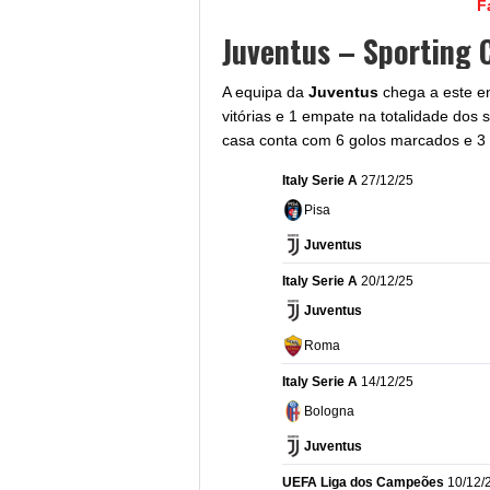
F
Juventus – Sporting 
A equipa da
Juventus
chega a este en
vitórias e 1 empate na totalidade dos s
casa conta com 6 golos marcados e 3 
Italy Serie A
27/12/25
Pisa
Juventus
Italy Serie A
20/12/25
Juventus
Roma
Italy Serie A
14/12/25
Bologna
Juventus
UEFA Liga dos Campeões
10/12/