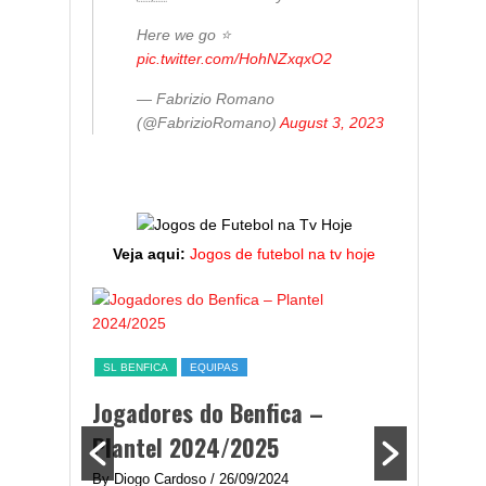
Here we go ⭐️
pic.twitter.com/HohNZxqxO2
— Fabrizio Romano
(@FabrizioRomano)
August 3, 2023
Veja aqui:
Jogos de futebol na tv hoje
ESTATÍST
a,
Melhor
SL BENFICA
EQUIPAS
ming
portug
Jogadores do Benfica –
2024/
Plantel 2024/2025
enfica
By Diogo 
By Diogo Cardoso
/ 26/09/2024