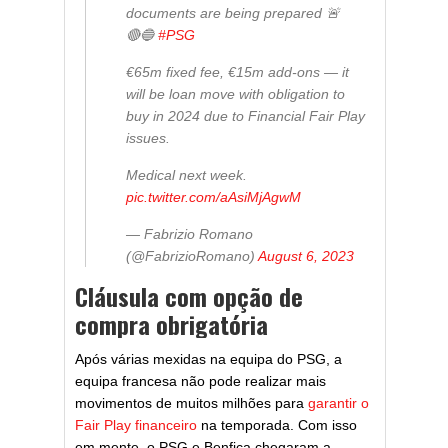
documents are being prepared 🚨
🔴🔵
#PSG
€65m fixed fee, €15m add-ons — it
will be loan move with obligation to
buy in 2024 due to Financial Fair Play
issues.
Medical next week.
pic.twitter.com/aAsiMjAgwM
— Fabrizio Romano
(@FabrizioRomano)
August 6, 2023
Cláusula com opção de
compra obrigatória
Após várias mexidas na equipa do PSG, a
equipa francesa não pode realizar mais
movimentos de muitos milhões para
garantir o
Fair Play financeiro
na temporada. Com isso
em mente, o PSG e Benfica chegaram a