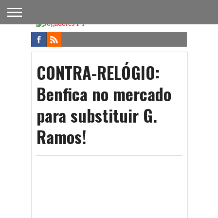
FUTEBOL
NACIONAL
FUTEBOL
NOTÍCIAS
ONDE
FUTEBOL
APOSTAS
INTERNACIONAL
DO
ASSISTIR
NA TV
FUTEBOL
CONTRA-RELÓGIO:
Benfica no mercado
para substituir G.
Ramos!