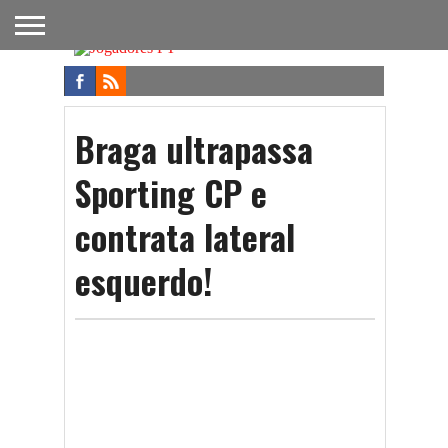
FUTEBOL
NACIONAL
FUTEBOL
NOTÍCIAS
ONDE
FUTEBOL
APOSTAS
INTERNACIONAL
DO
ASSISTIR
NA TV
FUTEBOL
Braga ultrapassa
Sporting CP e
contrata lateral
esquerdo!