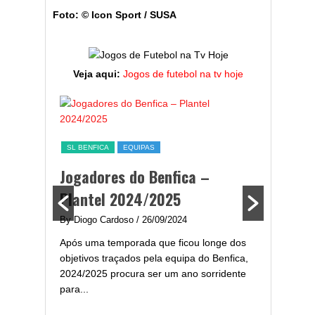
Foto: © Icon Sport / SUSA
Veja aqui:
Jogos de futebol na tv hoje
ESTATÍST
a,
Melhor
SL BENFICA
EQUIPAS
ming
portug
Jogadores do Benfica –
2024/
Plantel 2024/2025
enfica
By Diogo 
By Diogo Cardoso
/ 26/09/2024
gal com
Embora ha
Após uma temporada que ficou longe dos
..
de melhor
objetivos traçados pela equipa do Benfica,
assistir-
2024/2025 procura ser um ano sorridente
grandes..
para...