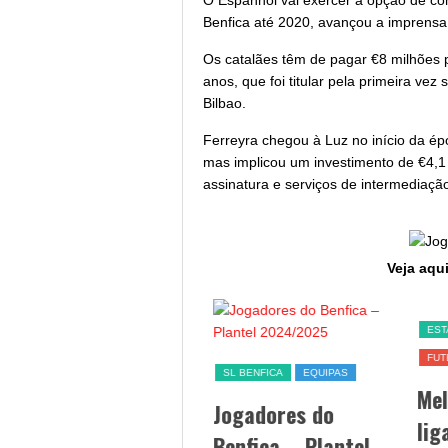
O Espanhol vai exercer a opção de c
Benfica até 2020, avançou a imprensa
Os catalães têm de pagar €8 milhões p
anos, que foi titular pela primeira vez
Bilbao.
Ferreyra chegou à Luz no início da é
mas implicou um investimento de €4,1
assinatura e serviços de intermediaçã
Veja aqui
SL BENFICA
SL BENFICA
EQUIPAS
EST
FUT
Jogo Benfica hoje –
Jogadores do
Me
data, hora, canal TV
Benfica – Plantel
lig
e streaming
2024/2025