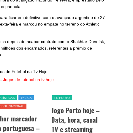
ompra do avançado Facundo Ferreyra, emprestado pelo
 espanhola.
ara ficar em definitivo com o avançado argentino de 27
 sexta-feira e marcou no empate no terreno do Athletic
poca depois de acabar contrato com o Shakhtar Donetsk,
 milhões dos encarnados, referentes a prémio de
o.
:
Jogos de futebol na tv hoje
ATÍSTICAS
1ª LIGA
FC PORTO
SL BENFICA
EBOL NACIONAL
Jogo Porto hoje –
Jogo Be
lhor marcador
Data, hora, canal
data, h
a portuguesa –
TV e streaming
e strea