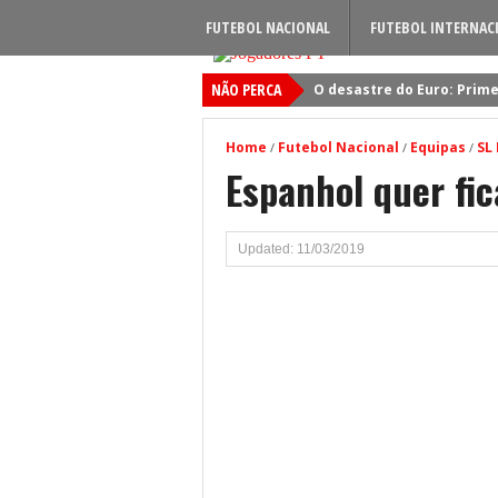
FUTEBOL NACIONAL
FUTEBOL INTERNAC
NÃO PERCA
O desastre do Euro: Prime
Sporting: Soluções fogem
Home
Futebol Nacional
Equipas
SL
/
/
/
Viktor Gyokeres: Torna-se 
Espanhol quer fi
Quando será jogado o jog
Primeiro reforço do Benfic
Updated: 11/03/2019