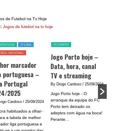
:
Jogos de futebol na tv hoje
ATÍSTICAS
1ª LIGA
FC PORTO
SL BENFICA
EBOL NACIONAL
Jogo Porto hoje –
Jogo Be
lhor marcador
Data, hora, canal
data, h
a portuguesa –
TV e streaming
e strea
a Portugal
By Diogo Cardoso
/ 25/09/2024
By Diogo C
24/2025
Jogo Porto hoje - O
Jogo Benfic
arranque da equipa do FC
do Benfica 
iogo Cardoso
/ 25/09/2024
Porto tem deixado os
se na Liga
ra habituados a olhar-
adeptos com água na boca!
plantel de
ara a tabela de melhor
Perante...
e...
ador liga portuguesa e
stir-se a um jogador das