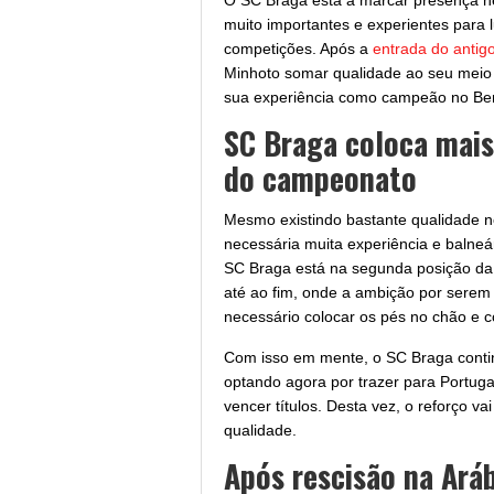
O SC Braga está a marcar presença n
muito importantes e experientes para 
competições. Após a
entrada do antig
Minhoto somar qualidade ao seu meio
sua experiência como campeão no Benf
SC Braga coloca mais
do campeonato
Mesmo existindo bastante qualidade n
necessária muita experiência e balneá
SC Braga está na segunda posição da 
até ao fim, onde a ambição por serem
necessário colocar os pés no chão e co
Com isso em mente, o SC Braga conti
optando agora por trazer para Portuga
vencer títulos. Desta vez, o reforço v
qualidade.
Após rescisão na Aráb