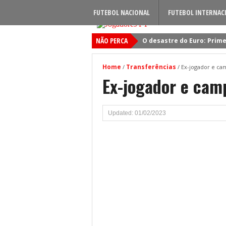
FUTEBOL NACIONAL
FUTEBOL INTERNAC
NÃO PERCA
O desastre do Euro: Prime
Sporting: Soluções fogem
Home
Transferências
/
/
Ex-jogador e ca
Viktor Gyokeres: Torna-se 
Ex-jogador e cam
Quando será jogado o jog
Primeiro reforço do Benfic
Updated: 01/02/2023