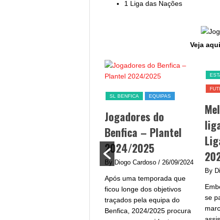
1 Liga das Nações
Veja aqui
SL BENFICA
EST
FUT
Jogo Benfica hoje –
SL BENFICA
EQUIPAS
Me
data, hora, canal TV
Jogadores do
lig
e streaming
Benfica – Plantel
Lig
By Diogo Cardoso
/ 25/09/2024
2024/2025
20
Jogo Benfica hoje - A equipa
By Diogo Cardoso
/ 26/09/2024
do Benfica procura afirmar-
By D
Após uma temporada que
se na Liga Portugal com um
Embo
ficou longe dos objetivos
plantel de grande qualidade
se p
traçados pela equipa do
e...
marc
Benfica, 2024/2025 procura
assi