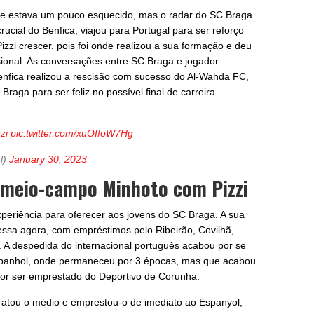
me estava um pouco esquecido, mas o radar do SC Braga
rucial do Benfica, viajou para Portugal para ser reforço
izzi crescer, pois foi onde realizou a sua formação e deu
ssional. As conversações entre SC Braga e jogador
nfica realizou a rescisão com sucesso do Al-Wahda FC,
raga para ser feliz no possível final de carreira.
zi
pic.twitter.com/xuOIfoW7Hg
l)
January 30, 2023
 meio-campo Minhoto com Pizzi
periência para oferecer aos jovens do SC Braga. A sua
essa agora, com empréstimos pelo Ribeirão, Covilhã,
d. A despedida do internacional português acabou por se
espanhol, onde permaneceu por 3 épocas, mas que acabou
por ser emprestado do Deportivo de Corunha.
ntratou o médio e emprestou-o de imediato ao Espanyol,