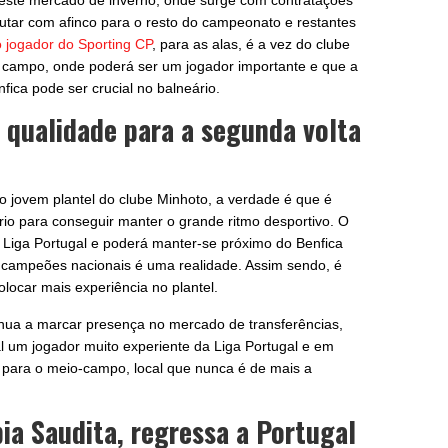
este mercado de inverno, onde surge com contratações
lutar com afinco para o resto do campeonato e restantes
o jogador do Sporting CP
, para as alas, é a vez do clube
 campo, onde poderá ser um jogador importante e que a
ica pode ser crucial no balneário.
 qualidade para a segunda volta
o jovem plantel do clube Minhoto, a verdade é que é
rio para conseguir manter o grande ritmo desportivo. O
Liga Portugal e poderá manter-se próximo do Benfica
 campeões nacionais é uma realidade. Assim sendo, é
locar mais experiência no plantel.
nua a marcar presença no mercado de transferências,
l um jogador muito experiente da Liga Portugal e em
ai para o meio-campo, local que nunca é de mais a
ia Saudita, regressa a Portugal