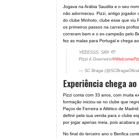
Jogava na Arábia Saudita e o seu no
não adormeceu. Pizzi, antigo jogador c
do clube Minhoto, clube esse que viu P
os primeiros passos na carreira profi
correram bem e o ex-campeão pelo Be
fez as malas para Portugal e chega ao B
YEEESSS, SIR! 🫡
Pizzi é Gverreiro!
#WelcomePiz
— SC Braga (@SCBragaOficia
Experiência chega ao
Pizzi conta com 33 anos, com muita ex
formação iniciou-se no clube que regr
Paços de Ferreira e Atlético de Madri
definir pela sua venda para o clube 
por jogar apenas meia, pois acabara 
No final do terceiro ano o Benfica co