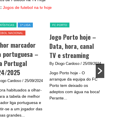
:
Jogos de futebol na tv hoje
ATÍSTICAS
1ª LIGA
FC PORTO
SL BENFICA
EBOL NACIONAL
Jogo Porto hoje –
Jogo Be
lhor marcador
Data, hora, canal
data, h
a portuguesa –
TV e streaming
e strea
a Portugal
By Diogo Cardoso
/ 25/09/2024
By Diogo C
24/2025
Jogo Porto hoje - O
Jogo Benfic
arranque da equipa do FC
do Benfica 
iogo Cardoso
/ 25/09/2024
Porto tem deixado os
se na Liga
ra habituados a olhar-
adeptos com água na boca!
plantel de
ara a tabela de melhor
Perante...
e...
ador liga portuguesa e
stir-se a um jogador das
pas grandes...