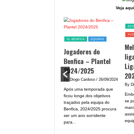
Veja aqui
SL BENFICA
EST
FUT
Jogo Benfica hoje –
SL BENFICA
EQUIPAS
Me
data, hora, canal TV
Jogadores do
lig
e streaming
Benfica – Plantel
Lig
By Diogo Cardoso
/ 25/09/2024
2024/2025
20
Jogo Benfica hoje - A equipa
By Diogo Cardoso
/ 26/09/2024
do Benfica procura afirmar-
By D
Após uma temporada que
se na Liga Portugal com um
Embo
ficou longe dos objetivos
plantel de grande qualidade
se p
traçados pela equipa do
e...
marc
Benfica, 2024/2025 procura
assi
ser um ano sorridente
equi
para...