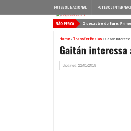
FUTEBOL NACIONAL
FUTEBOL INTERNAC
NÃO PERCA
O desastre do Euro: Prime
Sporting: Soluções fogem
Home
Transferências
/
/
Gaitán interessa
Viktor Gyokeres: Torna-se 
Gaitán interessa 
Quando será jogado o jog
Primeiro reforço do Benfic
Updated: 22/01/2018