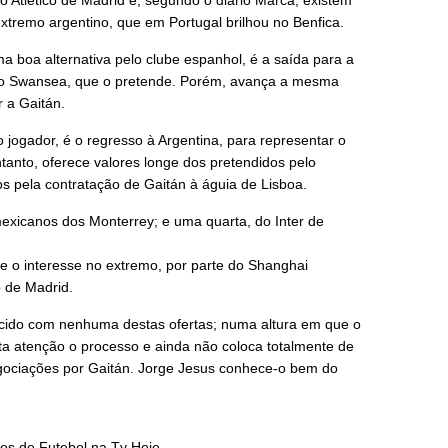
 Atlético de Madrid e, segundo o diário Marca, existem
 extremo argentino, que em Portugal brilhou no Benfica.
 boa alternativa pelo clube espanhol, é a saída para a
 o Swansea, que o pretende. Porém, avança a mesma
r a Gaitán.
jogador, é o regresso à Argentina, para representar o
ntanto, oferece valores longe dos pretendidos pelo
os pela contratação de Gaitán à águia de Lisboa.
exicanos dos Monterrey; e uma quarta, do Inter de
e o interesse no extremo, por parte do Shanghai
o de Madrid.
ncido com nenhuma destas ofertas; numa altura em que o
ta atenção o processo e ainda não coloca totalmente de
negociações por Gaitán. Jorge Jesus conhece-o bem do