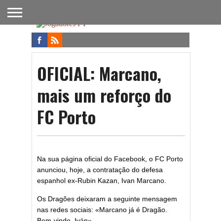
FUTEBOL
NACIONAL
FUTEBOL
NOTÍCIAS
ONDE
FUTEBOL
APOSTAS
INTERNACIONAL
DO
ASSISTIR
NA TV
FUTEBOL
OFICIAL: Marcano,
mais um reforço do
FC Porto
Na sua página oficial do Facebook, o FC Porto
anunciou, hoje, a contratação do defesa
espanhol ex-Rubin Kazan, Ivan Marcano.
Os Dragões deixaram a seguinte mensagem
nas redes sociais: «Marcano já é Dragão.
Bem-vindo, Iván».