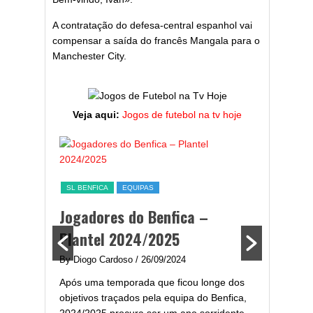
A contratação do defesa-central espanhol vai
compensar a saída do francês Mangala para o
Manchester City.
Veja aqui:
Jogos de futebol na tv hoje
ESTATÍST
a,
Melhor
SL BENFICA
EQUIPAS
ming
portug
Jogadores do Benfica –
2024/
Plantel 2024/2025
enfica
By Diogo 
By Diogo Cardoso
/ 26/09/2024
gal com
Embora ha
Após uma temporada que ficou longe dos
..
de melhor
objetivos traçados pela equipa do Benfica,
assistir-