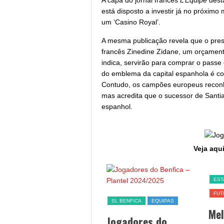
A capa do jornal francês
L’Équipe
desta
está disposto a investir já no próxim
um ‘Casino Royal’.
A mesma publicação revela que o pres
francês Zinedine Zidane, um orçament
indica, servirão para comprar o passe 
do emblema da capital espanhola é c
Contudo, os campões europeus reconh
mas acredita que o sucessor de Santia
espanhol.
Veja aqui
SL BENFICA
EST
FUT
Jogo Benfica hoje –
SL BENFICA
EQUIPAS
Me
data, hora, canal TV
Jogadores do