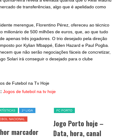
 quinta-feira revela a elevada quantia que o Real Madrid
o mercado de transferências, algo que é apelidado como
idente merengue, Florentino Pérez, ofereceu ao técnico
o milionário de 500 milhões de euros, que, ao que tudo
de apenas três jogadores. O trio desejado pela direção
omposto por Kylian Mbappé, Eden Hazard e Paul Pogba.
ecem que não serão negociações fáceis de concretizar,
go Solari irá conseguir o desejado para o clube
:
Jogos de futebol na tv hoje
ATÍSTICAS
1ª LIGA
FC PORTO
SL BENFICA
EBOL NACIONAL
Jogo Porto hoje –
Jogo Be
lhor marcador
Data, hora, canal
data, h