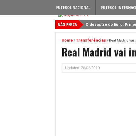
FUTEBOL NACIONAL
FUTEBOL INTERNAC
NÃO PERCA
O desastre do Euro: Prime
Sporting: Soluções fogem
Home
Transferências
/
/
Real Madrid vai 
Viktor Gyokeres: Torna-se 
Real Madrid vai i
Quando será jogado o jog
Primeiro reforço do Benfic
Updated: 28/03/2019