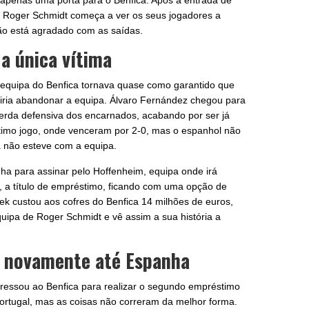
apenas uma porta para o Benfica. Após a entrada de
o, Roger Schmidt começa a ver os seus jogadores a
ão está agradado com as saídas.
 a única vítima
equipa do Benfica tornava quase como garantido que
iria abandonar a equipa. Álvaro Fernández chegou para
uerda defensiva dos encarnados, acabando por ser já
imo jogo, onde venceram por 2-0, mas o espanhol não
já não esteve com a equipa.
nha para assinar pelo Hoffenheim, equipa onde irá
, a título de empréstimo, ficando com uma opção de
ek custou aos cofres do Benfica 14 milhões de euros,
uipa de Roger Schmidt e vê assim a sua história a
 novamente até Espanha
gressou ao Benfica para realizar o segundo empréstimo
ortugal, mas as coisas não correram da melhor forma.