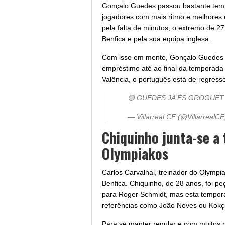
Gonçalo Guedes passou bastante temp
jogadores com mais ritmo e melhores 
pela falta de minutos, o extremo de 2
Benfica e pela sua equipa inglesa.
Com isso em mente, Gonçalo Guedes 
empréstimo até ao final da temporada
Valência, o português está de regresso
🟡 GUEDES JA ÉS GROGUET 
— Villarreal CF (@VillarrealC
Chiquinho junta-se a
Olympiakos
Carlos Carvalhal, treinador do Olympia
Benfica. Chiquinho, de 28 anos, foi 
para Roger Schmidt, mas esta tempor
referências como João Neves ou Kokç
Para se manter regular e com muitos 