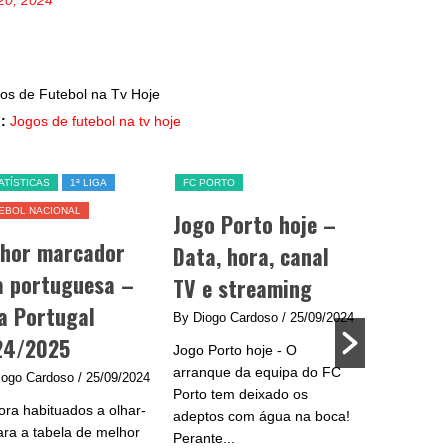
20, 2024
:
Jogos de futebol na tv hoje
ATÍSTICAS
1ª LIGA
FC PORTO
SL BENFICA
EBOL NACIONAL
Jogo Porto hoje –
Jogo Be
lhor marcador
Data, hora, canal
data, h
a portuguesa –
TV e streaming
e strea
a Portugal
By Diogo Cardoso
/ 25/09/2024
By Diogo C
24/2025
Jogo Porto hoje - O
Jogo Benfic
arranque da equipa do FC
do Benfica 
iogo Cardoso
/ 25/09/2024
Porto tem deixado os
se na Liga
ra habituados a olhar-
adeptos com água na boca!
plantel de
ara a tabela de melhor
Perante...
e...