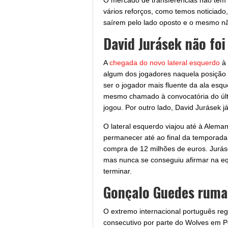
O mercado de transferências não tem 
vários reforços, como temos noticiad
saírem pelo lado oposto e o mesmo n
David Jurásek não foi
A
chegada do novo lateral esquerdo
à 
algum dos jogadores naquela posição 
ser o jogador mais fluente da ala esq
mesmo chamado à convocatória do últ
jogou. Por outro lado, David Jurásek 
O lateral esquerdo viajou até à Alema
permanecer até ao final da temporada
compra de 12 milhões de euros. Jurás
mas nunca se conseguiu afirmar na eq
terminar.
Gonçalo Guedes ruma
O extremo internacional português re
consecutivo por parte do Wolves em P