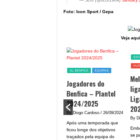
— Scof (@scof1904)
January 
Foto: Icon Sport / Gepa
Veja aqui
SL BENFICA
EST
FUT
Jogo Benfica hoje –
SL BENFICA
EQUIPAS
Me
data, hora, canal TV
Jogadores do
lig
e streaming
Benfica – Plantel
Lig
By Diogo Cardoso
/ 25/09/2024
2024/2025
20
Jogo Benfica hoje - A equipa
By Diogo Cardoso
/ 26/09/2024
do Benfica procura afirmar-
By D
Após uma temporada que
se na Liga Portugal com um
Embo
ficou longe dos objetivos
plantel de grande qualidade
se p
traçados pela equipa do
e...