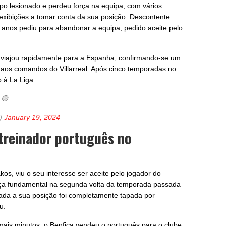
o lesionado e perdeu força na equipa, com vários
exibições a tomar conta da sua posição. Descontente
7 anos pediu para abandonar a equipa, pedido aceite pelo
viajou rapidamente para a Espanha, confirmando-se um
 aos comandos do Villarreal. Após cinco temporadas no
 à La Liga.
🟡
F)
January 19, 2024
 treinador português no
kos, viu o seu interesse ser aceite pelo jogador do
peça fundamental na segunda volta da temporada passada
ada a sua posição foi completamente tapada por
u.
mais minutos, o Benfica vendeu o português para o clube