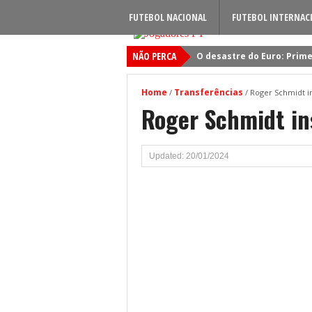
FUTEBOL NACIONAL
FUTEBOL INTERNAC
NÃO PERCA
O desastre do Euro: Prime
Sporting: Soluções fogem
Home
Transferências
/
/
Roger Schmidt in
Viktor Gyokeres: Torna-se 
Roger Schmidt ins
Quando será jogado o jog
Primeiro reforço do Benfic
Updated: 20/01/2024