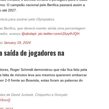
ros. O campeão nacional pelo Benfica passará assim a
o até 2027.
Grécia para assinar pelo Olympiakos.
ao Benfica, que deverá manter ainda uma percentagem
ogador, avança
@abolapt
.
pic.twitter.com/rZkzyIhJQH
ca)
January 19, 2024
 saída de jogadores na
dores, Roger Schmidt demonstrou que não fica feliz pela
 falta de minutos leva aos mesmos quererem embarcar
por 2-0 frente ao Boavista, estas foram as palavras do
das de David Jurásek, Chiquinho e Gonçalo
AU3mcQ