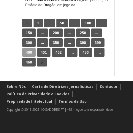
O FC Porto recebeu e venceu o Bayern, por 3-1, no
Estádio do Dragão, em jogo da...
1
…
50
…
100
…
150
…
200
…
250
…
300
…
350
…
398
399
400
401
402
…
450
…
460
Sobre Nós
Carta de Diretrizes Jornalísticas
Contacto
Política de Privacidade e Cookies
Propriedade Intelectual
Termos de Uso
Copyright © 2016-2023- JOGADORES.PT | +18 | Jogue com responsabilidade