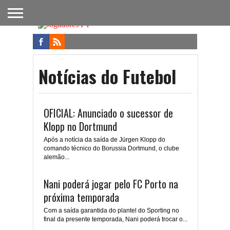
FUTEBOL
NACIONAL
FUTEBOL
NOTÍCIAS
ONDE
FUTEBOL
APOSTAS
INTERNACIONAL
DO
ASSISTIR
NA TV
FUTEBOL
Notícias do Futebol
OFICIAL: Anunciado o sucessor de
Klopp no Dortmund
Após a notícia da saída de Jürgen Klopp do
comando técnico do Borussia Dortmund, o clube
alemão...
Nani poderá jogar pelo FC Porto na
próxima temporada
Com a saída garantida do plantel do Sporting no
final da presente temporada, Nani poderá trocar o...