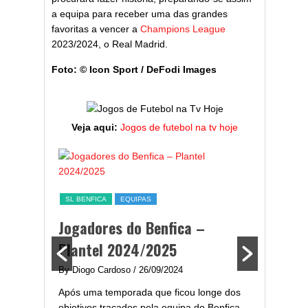
a equipa para receber uma das grandes
favoritas a vencer a
Champions League
2023/2024, o Real Madrid.
Foto: © Icon Sport / DeFodi Images
Veja aqui:
Jogos de futebol na tv hoje
ESTATÍST
a,
Melhor
SL BENFICA
EQUIPAS
ming
portug
Jogadores do Benfica –
2024/
Plantel 2024/2025
enfica
By Diogo 
By Diogo Cardoso
/ 26/09/2024
gal com
Embora ha
Após uma temporada que ficou longe dos
..
de melhor
objetivos traçados pela equipa do Benfica,