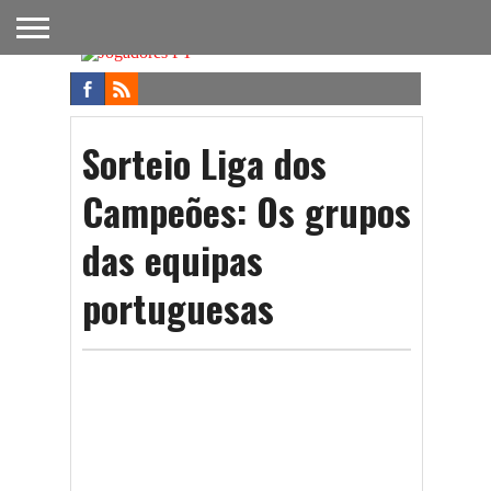
FUTEBOL
NACIONAL
FUTEBOL
NOTÍCIAS
ONDE
FUTEBOL
APOSTAS
INTERNACIONAL
DO
ASSISTIR
NA TV
FUTEBOL
Sorteio Liga dos
Campeões: Os grupos
das equipas
portuguesas