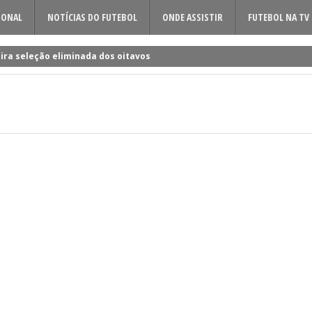
IONAL
NOTÍCIAS DO FUTEBOL
ONDE ASSISTIR
FUTEBOL NA TV
ira seleção eliminada dos oitavos
 a Rúben Amorim para a nova época!
dificil o cerco à volta do sueco
o entre Famalicão e Sporting?
a foi o último a chegar à Luz!