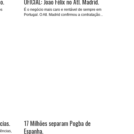
o.
OFICIAL: João Félix no Atl. Madrid.
os
É o negócio mais caro e rentável de sempre em
Portugal. O Atl. Madrid confirmou a contratação...
cias.
17 Milhões separam Pogba de
Espanha.
ências,