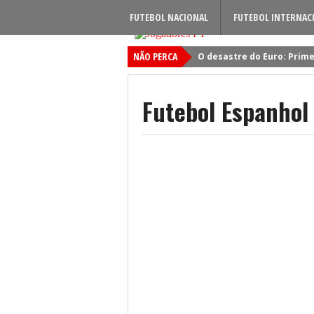
FUTEBOL NACIONAL
FUTEBOL INTERNAC
NÃO PERCA
O desastre do Euro: Prime
Sporting: Soluções fogem
Viktor Gyokeres: Torna-se 
Futebol Espanhol
Quando será jogado o jog
Primeiro reforço do Benfic