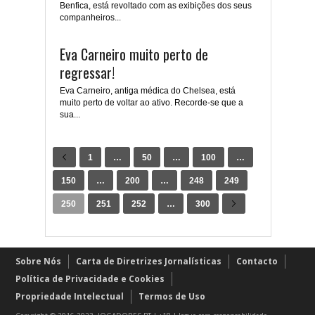
Benfica, está revoltado com as exibições dos seus
companheiros...
Eva Carneiro muito perto de
regressar!
Eva Carneiro, antiga médica do Chelsea, está
muito perto de voltar ao ativo. Recorde-se que a
sua...
1
…
50
…
100
…
150
…
200
…
248
249
250
251
252
…
300
Sobre Nós
Carta de Diretrizes Jornalísticas
Contacto
Política de Privacidade e Cookies
Propriedade Intelectual
Termos de Uso