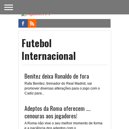
FUTEBOL
NACIONAL
FUTEBOL
NOTÍCIAS
ONDE
FUTEBOL
APOSTAS
INTERNACIONAL
DO
ASSISTIR
NA TV
FUTEBOL
Futebol
Internacional
Benitez deixa Ronaldo de fora
Rafa Benitez, treinador do Real Madrid, vai
promover diversas alterações para o jogo com o
Cadiz para...
Adeptos da Roma oferecem ….
cenouras aos jogadores!
A Roma não vive o seu melhor momento de forma
e a paciência dos adeptos com o...