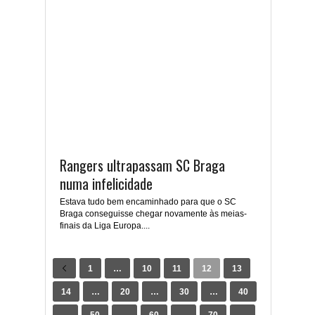
Rangers ultrapassam SC Braga
numa infelicidade
Estava tudo bem encaminhado para que o SC
Braga conseguisse chegar novamente às meias-
finais da Liga Europa....
1
…
10
11
12
13
14
…
20
…
30
…
40