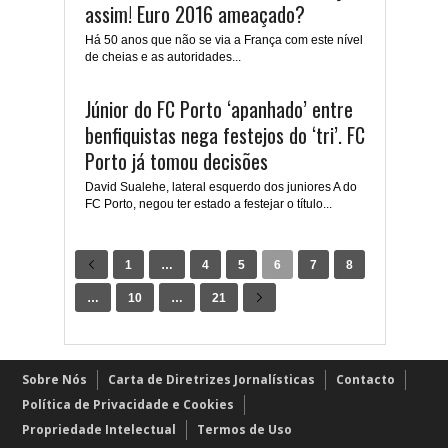
assim! Euro 2016 ameaçado?
Há 50 anos que não se via a França com este nível
de cheias e as autoridades...
Júnior do FC Porto ‘apanhado’ entre
benfiquistas nega festejos do ‘tri’. FC
Porto já tomou decisões
David Sualehe, lateral esquerdo dos juniores A do
FC Porto, negou ter estado a festejar o título...
1
…
4
5
6
7
8
…
10
…
21
Sobre Nós
Carta de Diretrizes Jornalísticas
Contacto
Política de Privacidade e Cookies
Propriedade Intelectual
Termos de Uso