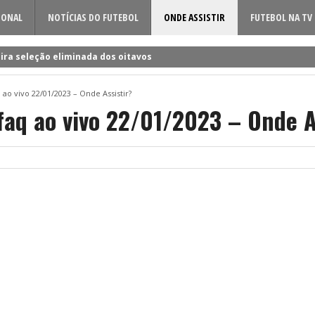
IONAL
NOTÍCIAS DO FUTEBOL
ONDE ASSISTIR
FUTEBOL NA TV
ira seleção eliminada dos oitavos
 a Rúben Amorim para a nova época!
q ao vivo 22/01/2023 – Onde Assistir?
dificil o cerco à volta do sueco
ifaq ao vivo 22/01/2023 – Onde A
o entre Famalicão e Sporting?
a foi o último a chegar à Luz!