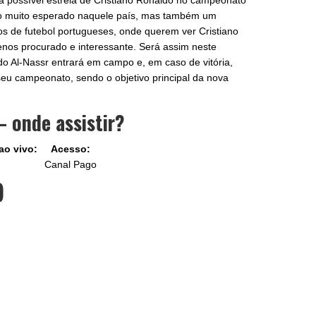
á a possível estreia de Cristiano Ronaldo no campeonato
o muito esperado naquele país, mas também um
 de futebol portugueses, onde querem ver Cristiano
nos procurado e interessante. Será assim neste
do Al-Nassr entrará em campo e, em caso de vitória,
seu campeonato, sendo o objetivo principal da nova
– onde assistir?
ao vivo:
Acesso:
Canal Pago
)