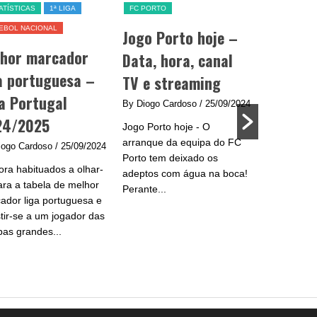
 PORTO
SL BENFICA
SL BENFIC
go Porto hoje –
Jogo Benfica hoje –
Jogado
ta, hora, canal
data, hora, canal TV
Benfica
 e streaming
e streaming
2024/
Diogo Cardoso
/ 25/09/2024
By Diogo Cardoso
/ 25/09/2024
By Diogo C
o Porto hoje - O
Jogo Benfica hoje - A equipa
Após uma
anque da equipa do FC
do Benfica procura afirmar-
ficou long
to tem deixado os
se na Liga Portugal com um
traçados 
ptos com água na boca!
plantel de grande qualidade
Benfica, 
nte...
e...
ser um an
para...