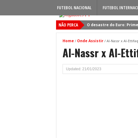
FUTEBOL NACIONAL
FUTEBOL INTERNAC
NÃO PERCA
O desastre do Euro: Prime
Sporting: Soluções fogem
Home
Onde Assistir
/
/
Al-Nassr x Al-Ettifa
Viktor Gyokeres: Torna-se 
Al-Nassr x Al-Ett
Quando será jogado o jog
Primeiro reforço do Benfic
Updated: 21/01/2023