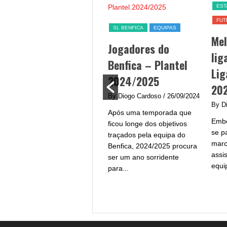
ESTATÍSTICAS
1ª LIGA
FC
FUTEBOL NACIONAL
Jo
SL BENFICA
EQUIPAS
Melhor marcador
Da
Jogadores do
liga portuguesa –
TV
Benfica – Plantel
Liga Portugal
By 
2024/2025
2024/2025
Jog
By Diogo Cardoso
/ 26/09/2024
arr
By Diogo Cardoso
/ 25/09/2024
Após uma temporada que
Por
Embora habituados a olhar-
ficou longe dos objetivos
ade
se para a tabela de melhor
traçados pela equipa do
Pera
marcador liga portuguesa e
Benfica, 2024/2025 procura
assistir-se a um jogador das
ser um ano sorridente
equipas grandes...
para...