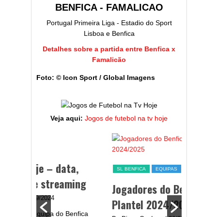
BENFICA - FAMALICAO
Portugal Primeira Liga - Estadio do Sport
Lisboa e Benfica
Detalhes sobre a partida entre Benfica x
Famalicão
Foto: © Icon Sport / Global Imagens
Veja aqui:
Jogos de futebol na tv hoje
SL BENFICA
EQUIPAS
ESTATÍST
a,
Jogadores do Benfica –
Melhor
ming
Plantel 2024/2025
portug
2024/
By Diogo Cardoso
/ 26/09/2024
enfica
Após uma temporada que ficou longe dos
By Diogo 