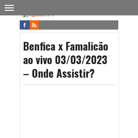
FUTEBOL
NACIONAL
FUTEBOL
NOTÍCIAS
ONDE
FUTEBOL
APOSTAS
INTERNACIONAL
DO
ASSISTIR
NA TV
FUTEBOL
Benfica x Famalicão
ao vivo 03/03/2023
– Onde Assistir?