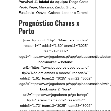
Provável 11 inicial da equipa:
Diogo Costa,
Pepê, Pepe, Marcano, Zaidu, Grujic,
Eustáquio, Otávio, Galeno, Loader e Taremi.
Prognóstico Chaves x
Porto
[nsn_tip count=3 tip1=”Mais de 2,5 golos”
reason1=”” odds1=”1.60″ team11=”3025″
team21=”3002″
logo1=”https://www.jogadores.pt/app/uploads/nsntips/betan
bookmaker1=”betano”
url1=”https://www.jogadores.pt/go-betano”
tip2=”Não em ambas a marcar” reason2=””
odds2=”1.61″ team12=”3025″ team22=”3002″
logo2=”https://www.jogadores.pt/app/uploads/nsntips/bwin.
bookmaker2=”bwin”
url2=”https://www.jogadores.pt/go-bwinpt”
tip3=”Taremi marca golo” reason3=””
odds3=”1.72″ team13=”3025″ team23=”3002″