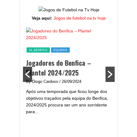
Veja aqui:
Jogos de futebol na tv hoje
ESTATÍST
a,
Melhor
SL BENFICA
EQUIPAS
ming
portug
Jogadores do Benfica –
2024/
Plantel 2024/2025
enfica
By Diogo 
By Diogo Cardoso
/ 26/09/2024
gal com
Embora ha
Após uma temporada que ficou longe dos
..
de melhor
objetivos traçados pela equipa do Benfica,
assistir-
2024/2025 procura ser um ano sorridente
grandes..
para...