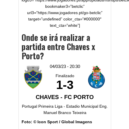
logo3=”https://www.jogadores.pt/app/uploads/nsntips/betcli
bookmaker3=”betclic”
url3=”https://www.jogadores.pt/go-betclic”
target=”undefined” color_cta=”#000000″
text_cta=”white”]
Onde se irá realizar a
partida entre Chaves x
Porto?
04/03/23 - 20:30
Finalizado
1
-
3
CHAVES - FC PORTO
Portugal Primeira Liga - Estadio Municipal Eng.
Manuel Branco Teixeira
Foto: © Icon Sport / Global Imagens