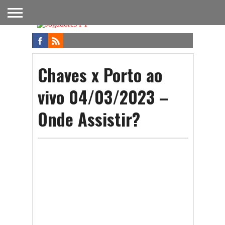
FUTEBOL
NACIONAL
FUTEBOL
NOTÍCIAS
ONDE
FUTEBOL
APOSTAS
INTERNACIONAL
DO
ASSISTIR
NA TV
FUTEBOL
Chaves x Porto ao
vivo 04/03/2023 –
Onde Assistir?