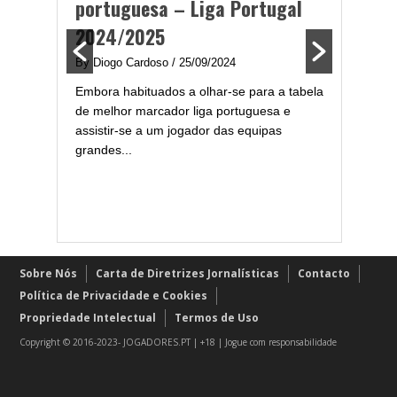
portuguesa – Liga Portugal
canal 
2024/2025
By Diogo 
By Diogo Cardoso
/ 25/09/2024
Jogo Port
FC Porto 
Embora habituados a olhar-se para a tabela
onge dos
na boca! 
de melhor marcador liga portuguesa e
 Benfica,
assistir-se a um jogador das equipas
rridente
grandes...
Sobre Nós
Carta de Diretrizes Jornalísticas
Contacto
Política de Privacidade e Cookies
Propriedade Intelectual
Termos de Uso
Copyright © 2016-2023- JOGADORES.PT | +18 | Jogue com responsabilidade