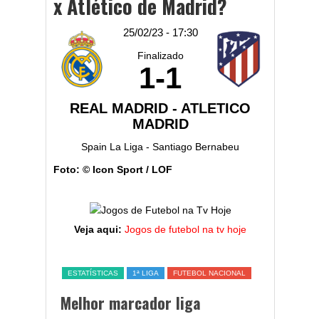
x Atlético de Madrid?
25/02/23 - 17:30
Finalizado
1
-
1
REAL MADRID - ATLETICO
MADRID
Spain La Liga - Santiago Bernabeu
Foto: © Icon Sport / LOF
Veja aqui:
Jogos de futebol na tv hoje
ESTATÍSTICAS
1ª LIGA
FUTEBOL NACIONAL
FC PORTO
Melhor marcador liga
Jogo P