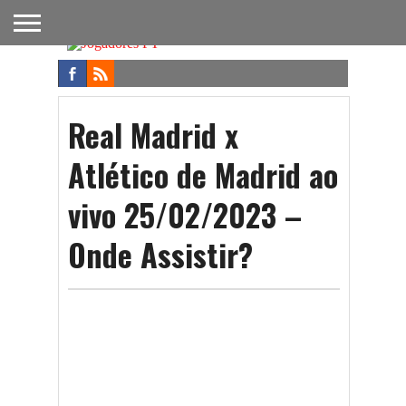
FUTEBOL
NACIONAL
FUTEBOL
NOTÍCIAS
ONDE
FUTEBOL
APOSTAS
INTERNACIONAL
DO
ASSISTIR
NA TV
FUTEBOL
Real Madrid x
Atlético de Madrid ao
vivo 25/02/2023 –
Onde Assistir?