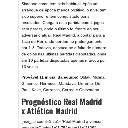
Simeone como tem sido habitual. Após um
arranque de época menos positivo, o nível tem
sido superior e tem conquistado bons
resultados. Chega a esta partida com 4 jogos
sem perder, onde o último foi frente ao seu
adversário atual, Real Madrid, a contar para a
Taça do Rei, onde perdeu no prolongamento
por 1-3. Todavia, destaca-se a falta de número
de golos nas últimas partidas disputadas, onde
em 10 partidas disputadas apenas marcou por
13 vezes.
Provável 11 inicial da equipa:
Oblak, Molina,
Gimenez, Hermoso, Mandava, Llorente, De
Paul, Koke, Carrasco, Correa e Griezmann.
Prognóstico Real Madrid
x Atlético Madrid
[nsn_tip count=3 tip1=”Real Madrid a vencer”
reason1=”” odds1=”1.75″ team11=”2829″