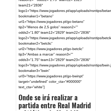
team21=”2836″
logo1=”https://www.jogadores.pt/app/uploads/nsntips/betan
bookmaker1=”betano”
url1=”https://www.jogadores.pt/go-betano”
tip2=”Menos de 2,5 golos” reason2=””
odds2=”1.80″ team12=”2829″ team22=”2836″
logo2=”https://www.jogadores.pt/app/uploads/nsntips/betcli
bookmaker2=”betclic”
url2=”https://www.jogadores.pt/go-betclic”
tip3=”Ambas a marcar” reason3=””
odds3=”1.75″ team13=”2829″ team23=”2836″
logo3=”https://www.jogadores.pt/app/uploads/nsntips/bwin.
bookmaker3=”bwin”
url3=”https://www.jogadores.pt/go-bwinpt”
target=”undefined” color_cta=”#000000″
text_cta=”white”]
Onde se irá realizar a
partida entre Real Madrid