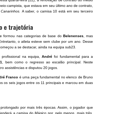
sta quarta-feira (22), a renovação de contrato do médio
meio-campista, que estava em seu último ano de contrato,
s
Canarinhos.
A saber, o camisa 10 está em seu terceiro
 e trajetória
e formou nas categorias de base do
Belenenses
, mas
Entretanto, o atleta esteve sem clube por um ano. Desse
começou a se destacar, ainda na equipa sub23.
profissional na equipa,
André
foi fundamental para a
21
, bem como o regresso ao escalão principal. Neste
ro assistências e disputou 20 jogos.
dré Franco
é uma peça fundamental no elenco de Bruno
os os seis jogos entre os 11 principais e marcou em duas
 prolongado por mais três épocas. Assim, o jogador que
defenderá a camisa do
Mágico
por, pelo menos, mais três.