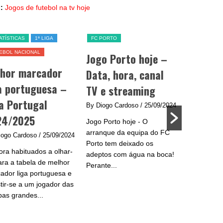
:
Jogos de futebol na tv hoje
ATÍSTICAS
1ª LIGA
FC PORTO
SL BENFICA
EBOL NACIONAL
Jogo Porto hoje –
Jogo Be
lhor marcador
Data, hora, canal
data, h
a portuguesa –
TV e streaming
e strea
a Portugal
By Diogo Cardoso
/ 25/09/2024
By Diogo C
24/2025
Jogo Porto hoje - O
Jogo Benfic
arranque da equipa do FC
do Benfica 
iogo Cardoso
/ 25/09/2024
Porto tem deixado os
se na Liga
ra habituados a olhar-
adeptos com água na boca!
plantel de
ara a tabela de melhor
Perante...
e...
ador liga portuguesa e
stir-se a um jogador das
pas grandes...