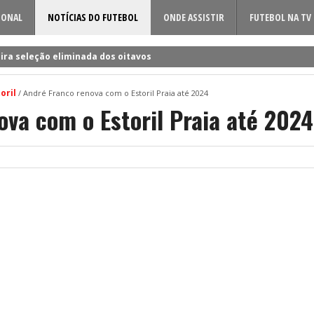
IONAL
NOTÍCIAS DO FUTEBOL
ONDE ASSISTIR
FUTEBOL NA TV
ira seleção eliminada dos oitavos
 a Rúben Amorim para a nova época!
oril
/
André Franco renova com o Estoril Praia até 2024
dificil o cerco à volta do sueco
ova com o Estoril Praia até 2024
o entre Famalicão e Sporting?
a foi o último a chegar à Luz!