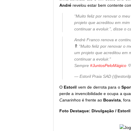
André
revelou estar bem contente co
“Muito feliz por renovar o me
projeto que acreditou em mim 
continuar a evoluir.”, disse o 
André Franco renova e continu
🎙️: “Muito feliz por renovar 
um projeto que acreditou em 
continuar a evoluir."
Sempre
#JuntosPeloMágico

— Estoril Praia SAD (@estoril
O
Estoril
vem de derrota para o
Spor
perde a invencibilidade e ocupa a qu
Canarinhos
é frente ao
Boavista
, for
Foto Destaque: Divulgação / Estoril