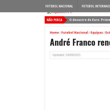
FUTEBOL NACIONAL
FUTEBOL INTERNAC
NÃO PERCA
O desastre do Euro: Prime
Sporting: Soluções fogem
Home
Futebol Nacional
Equipas
Est
/
/
/
Viktor Gyokeres: Torna-se 
André Franco ren
Quando será jogado o jog
Primeiro reforço do Benfic
Updated: 24/09/2021