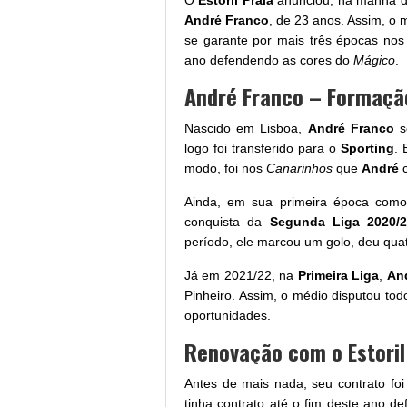
O
Estoril Praia
anunciou, na manhã de
André Franco
, de 23 anos. Assim, o 
se garante por mais três épocas no
ano defendendo as cores do
Mágico
.
André Franco – Formação
Nascido em Lisboa,
André Franco
s
logo foi transferido para o
Sporting
. 
modo, foi nos
Canarinhos
que
André
Ainda, em sua primeira época como 
conquista da
Segunda Liga 2020/
período, ele marcou um golo, deu quat
Já em 2021/22, na
Primeira Liga
,
An
Pinheiro. Assim, o médio disputou tod
oportunidades.
Renovação com o Estoril
Antes de mais nada, seu contrato foi
tinha contrato até o fim deste ano 