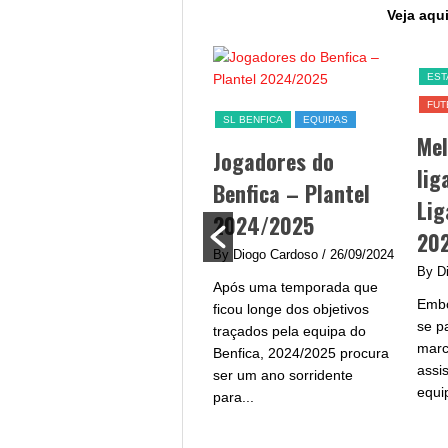
Veja aqui
SL BENFICA
EST
FUT
Jogo Benfica hoje –
SL BENFICA
EQUIPAS
Me
data, hora, canal TV
Jogadores do
lig
e streaming
Benfica – Plantel
Lig
By Diogo Cardoso
/ 25/09/2024
2024/2025
20
Jogo Benfica hoje - A equipa
By Diogo Cardoso
/ 26/09/2024
do Benfica procura afirmar-
By D
Após uma temporada que
se na Liga Portugal com um
Embo
ficou longe dos objetivos
plantel de grande qualidade
se p
traçados pela equipa do
e...
marc
Benfica, 2024/2025 procura
assi
ser um ano sorridente
equi
para...