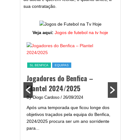
sua contratação.
Veja aqui:
Jogos de futebol na tv hoje
ESTATÍST
a,
Melhor
SL BENFICA
EQUIPAS
ming
portug
Jogadores do Benfica –
2024/
Plantel 2024/2025
enfica
By Diogo 
By Diogo Cardoso
/ 26/09/2024
gal com
Embora ha
Após uma temporada que ficou longe dos
..
de melhor
objetivos traçados pela equipa do Benfica,
assistir-
2024/2025 procura ser um ano sorridente
grandes..
para...