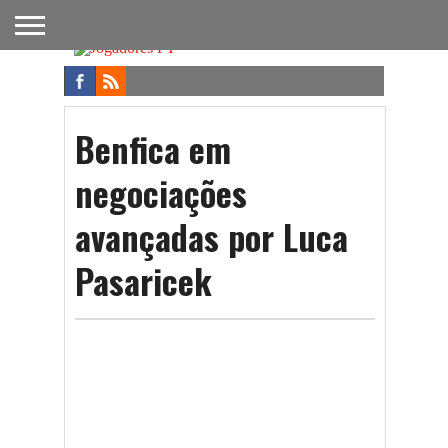
FUTEBOL
NACIONAL
FUTEBOL
NOTÍCIAS
ONDE
FUTEBOL
APOSTAS
INTERNACIONAL
DO
ASSISTIR
NA TV
FUTEBOL
Benfica em
negociações
avançadas por Luca
Pasaricek