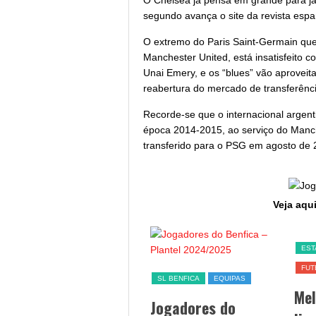
O Chelsea já pensa em grande para jan
segundo avança o site da revista espa
O extremo do Paris Saint-Germain que
Manchester United, está insatisfeito c
Unai Emery, e os “blues” vão aprovei
reabertura do mercado de transferênci
Recorde-se que o internacional argent
época 2014-2015, ao serviço do Manch
transferido para o PSG em agosto de 
Veja aqui
SL BENFICA
EST
FUT
Jogo Benfica hoje –
SL BENFICA
EQUIPAS
Me
data, hora, canal TV
Jogadores do