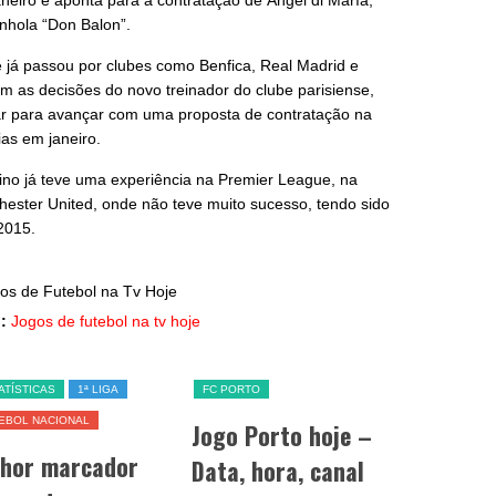
eiro e aponta para a contratação de Ángel di María,
nhola “Don Balon”.
 já passou por clubes como Benfica, Real Madrid e
om as decisões do novo treinador do clube parisiense,
tar para avançar com uma proposta de contratação na
as em janeiro.
ino já teve uma experiência na Premier League, na
ester United, onde não teve muito sucesso, tendo sido
2015.
:
Jogos de futebol na tv hoje
ATÍSTICAS
1ª LIGA
FC PORTO
SL BENFICA
EBOL NACIONAL
Jogo Porto hoje –
Jogo Be
lhor marcador
Data, hora, canal
data, h