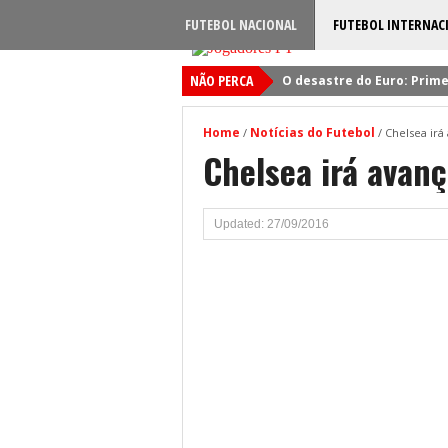
FUTEBOL NACIONAL
FUTEBOL INTERNAC
NÃO PERCA
O desastre do Euro: Prime
Sporting: Soluções fogem
Home
Notícias do Futebol
/
/
Chelsea irá
Viktor Gyokeres: Torna-se 
Chelsea irá avan
Quando será jogado o jog
Primeiro reforço do Benfic
Updated: 27/09/2016