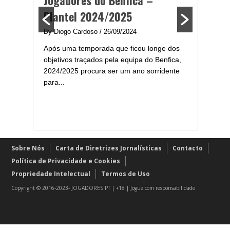
Jogadores do Benfica –
2024/
Plantel 2024/2025
enfica
By Diogo 
By Diogo Cardoso
/ 26/09/2024
gal com
Embora ha
Após uma temporada que ficou longe dos
..
de melhor
objetivos traçados pela equipa do Benfica,
assistir-
2024/2025 procura ser um ano sorridente
grandes..
para...
Sobre Nós
Carta de Diretrizes Jornalísticas
Contacto
Política de Privacidade e Cookies
Propriedade Intelectual
Termos de Uso
Copyright © 2016-2023- JOGADORES.PT | +18 | Jogue com responsabilidade