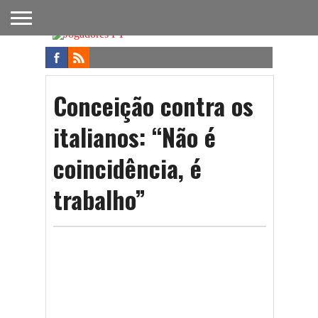
FUTEBOL
NACIONAL
FUTEBOL
NOTÍCIAS
ONDE
FUTEBOL
APOSTAS
INTERNACIONAL
DO
ASSISTIR
NA TV
FUTEBOL
Conceição contra os
italianos: “Não é
coincidência, é
trabalho”