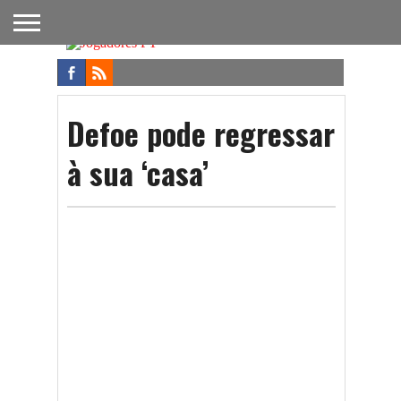
FUTEBOL
NACIONAL
FUTEBOL
NOTÍCIAS
ONDE
FUTEBOL
APOSTAS
INTERNACIONAL
DO
ASSISTIR
NA TV
FUTEBOL
Defoe pode regressar
à sua ‘casa’