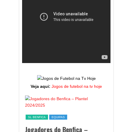
Veja aqui:
Jogos de futebol na tv hoje
ESTATÍST
a,
Melhor
SL BENFICA
EQUIPAS
ming
portug
Jogadores do Benfica –