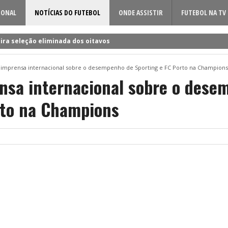
IONAL
NOTÍCIAS DO FUTEBOL
ONDE ASSISTIR
FUTEBOL NA TV
ira seleção eliminada dos oitavos
 a Rúben Amorim para a nova época!
a imprensa internacional sobre o desempenho de Sporting e FC Porto na Champions
dificil o cerco à volta do sueco
ensa internacional sobre o dese
o entre Famalicão e Sporting?
rto na Champions
a foi o último a chegar à Luz!