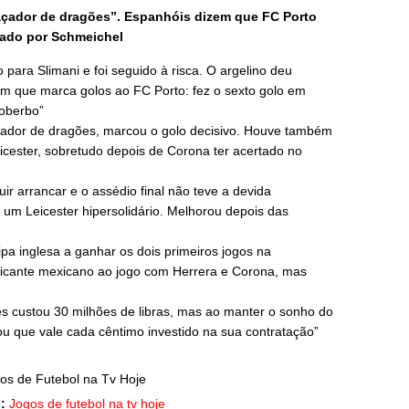
açador de dragões”. Espanhóis dizem que FC Porto
riado por Schmeichel
 para Slimani e foi seguido à risca. O argelino deu
com que marca golos ao FC Porto: fez o sexto golo em
oberbo”
açador de dragões, marcou o golo decisivo. Houve também
eicester, sobretudo depois de Corona ter acertado no
r arrancar e o assédio final não teve a devida
um Leicester hipersolidário. Melhorou depois das
ipa inglesa a ganhar os dois primeiros jogos na
cante mexicano ao jogo com Herrera e Corona, mas
 custou 30 milhões de libras, mas ao manter o sonho do
u que vale cada cêntimo investido na sua contratação”
:
Jogos de futebol na tv hoje