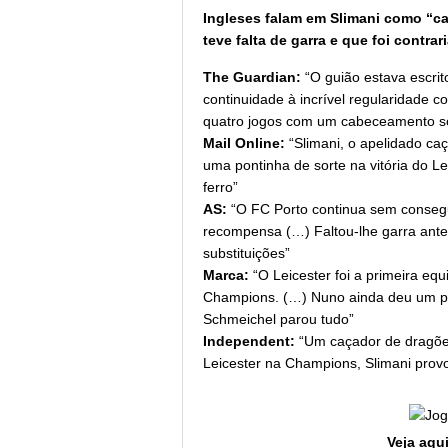
Ingleses falam em Slimani como “c
teve falta de garra e que foi contra
The Guardian:
“O guião estava escrito
continuidade à incrível regularidade 
quatro jogos com um cabeceamento s
Mail Online:
“Slimani, o apelidado c
uma pontinha de sorte na vitória do L
ferro”
AS:
“O FC Porto continua sem consegui
recompensa (…) Faltou-lhe garra ante 
substituições”
Marca:
“O Leicester foi a primeira equ
Champions. (…) Nuno ainda deu um pi
Schmeichel parou tudo”
Independent:
“Um caçador de dragões
Leicester na Champions, Slimani provo
Veja aqui