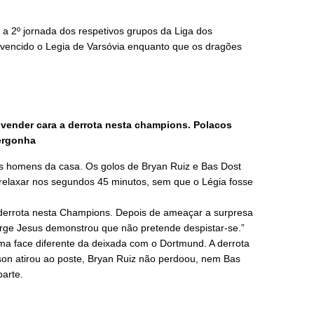
a 2º jornada dos respetivos grupos da Liga dos
vencido o Legia de Varsóvia enquanto que os dragões
vender cara a derrota nesta champions. Polacos
vergonha
 os homens da casa. Os golos de Bryan Ruiz e Bas Dost
relaxar nos segundos 45 minutos, sem que o Légia fosse
 derrota nesta Champions. Depois de ameaçar a surpresa
rge Jesus demonstrou que não pretende despistar-se.”
ma face diferente da deixada com o Dortmund. A derrota
son atirou ao poste, Bryan Ruiz não perdoou, nem Bas
parte.