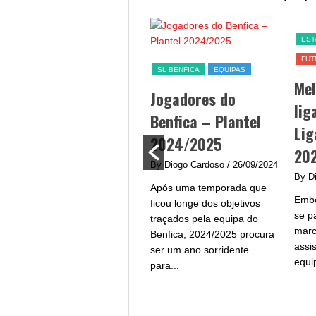
SL BENFICA
EST
FUT
Jogo Benfica hoje –
SL BENFICA
EQUIPAS
Me
data, hora, canal TV
Jogadores do
lig
e streaming
Benfica – Plantel
Lig
By Diogo Cardoso
/ 25/09/2024
2024/2025
20
Jogo Benfica hoje - A equipa
By Diogo Cardoso
/ 26/09/2024
do Benfica procura afirmar-
By D
Após uma temporada que
se na Liga Portugal com um
Embo
ficou longe dos objetivos
plantel de grande qualidade
se p
traçados pela equipa do
e...
marc
Benfica, 2024/2025 procura
assi
ser um ano sorridente
equi
para...