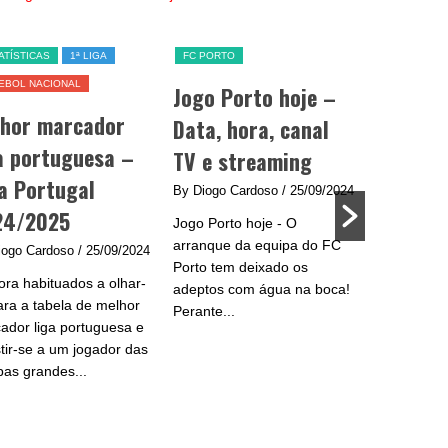
ATÍSTICAS
1ª LIGA
FC PORTO
SL BENFICA
EBOL NACIONAL
Jogo Porto hoje –
Jogo Be
lhor marcador
Data, hora, canal
data, h
a portuguesa –
TV e streaming
e strea
a Portugal
By Diogo Cardoso
/ 25/09/2024
By Diogo C
24/2025
Jogo Porto hoje - O
Jogo Benfic
arranque da equipa do FC
do Benfica 
iogo Cardoso
/ 25/09/2024
Porto tem deixado os
se na Liga
ra habituados a olhar-
adeptos com água na boca!
plantel de
ara a tabela de melhor
Perante...
e...
ador liga portuguesa e
stir-se a um jogador das
pas grandes...