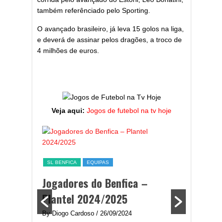
também referênciado pelo Sporting.
O avançado brasileiro, já leva 15 golos na liga,
e deverá de assinar pelos dragões, a troco de
4 milhões de euros.
Veja aqui:
Jogos de futebol na tv hoje
ESTATÍST
a,
Melhor
SL BENFICA
EQUIPAS
ming
portug
Jogadores do Benfica –
2024/
Plantel 2024/2025
enfica
By Diogo 
By Diogo Cardoso
/ 26/09/2024
gal com