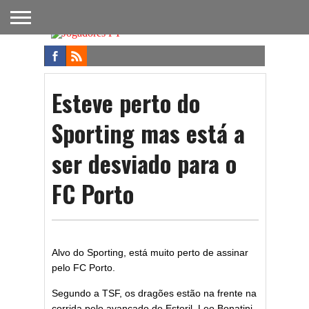
FUTEBOL
NACIONAL
FUTEBOL
NOTÍCIAS
ONDE
FUTEBOL
APOSTAS
INTERNACIONAL
DO
ASSISTIR
NA TV
FUTEBOL
Esteve perto do
Sporting mas está a
ser desviado para o
FC Porto
Alvo do Sporting, está muito perto de assinar
pelo FC Porto.
Segundo a TSF, os dragões estão na frente na
corrida pelo avançado do Estoril, Leo Bonatini,