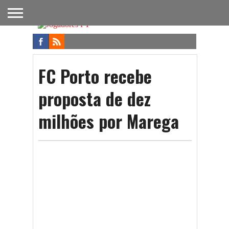
FUTEBOL
NACIONAL
FUTEBOL
NOTÍCIAS
ONDE
FUTEBOL
APOSTAS
INTERNACIONAL
DO
ASSISTIR
NA TV
FUTEBOL
FC Porto recebe
proposta de dez
milhões por Marega