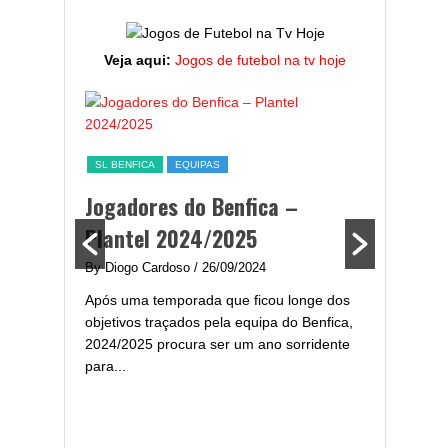
Veja aqui:
Jogos de futebol na tv hoje
ESTATÍST
a,
Melhor
SL BENFICA
EQUIPAS
ming
portug
Jogadores do Benfica –
2024/
Plantel 2024/2025
enfica
By Diogo 
By Diogo Cardoso
/ 26/09/2024
gal com
Embora ha
Após uma temporada que ficou longe dos
..
de melhor
objetivos traçados pela equipa do Benfica,
assistir-
2024/2025 procura ser um ano sorridente
grandes..
para...