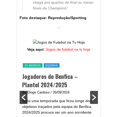
chega aos quartos de final ou meias-
finais da Champions”.
Foto destaque: Reprodução/Sporting
-
Veja aqui:
Jogos de futebol na tv hoje
ESTATÍST
a,
Melhor
SL BENFICA
EQUIPAS
ming
portug
Jogadores do Benfica –
2024/
Plantel 2024/2025
enfica
By Diogo 
By Diogo Cardoso
/ 26/09/2024
gal com
Embora ha
Após uma temporada que ficou longe dos
..
de melhor