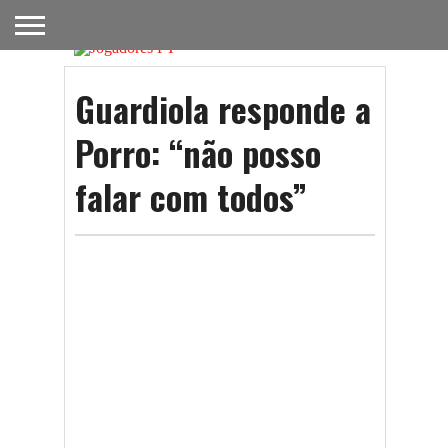
FUTEBOL
NACIONAL
FUTEBOL
NOTÍCIAS
ONDE
FUTEBOL
APOSTAS
Guardiola responde a
INTERNACIONAL
DO
ASSISTIR
NA TV
FUTEBOL
Porro: “não posso
falar com todos”