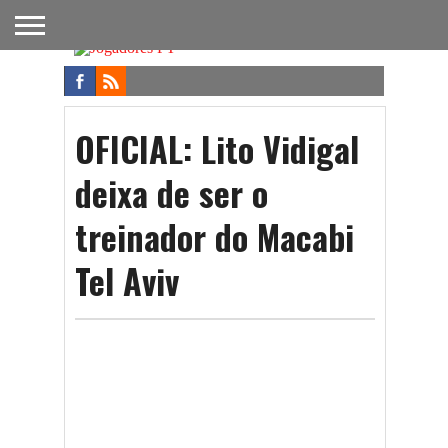
FUTEBOL
NACIONAL
FUTEBOL
NOTÍCIAS
ONDE
FUTEBOL
APOSTAS
INTERNACIONAL
DO
ASSISTIR
NA TV
FUTEBOL
OFICIAL: Lito Vidigal
deixa de ser o
treinador do Macabi
Tel Aviv