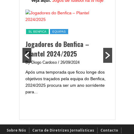
Veja aqui:
Jogos de futebol na tv hoje
ESTATÍST
a,
Melhor
SL BENFICA
EQUIPAS
ming
portug
Jogadores do Benfica –
2024/
Plantel 2024/2025
enfica
By Diogo 
By Diogo Cardoso
/ 26/09/2024
gal com
Embora ha
Após uma temporada que ficou longe dos
..
de melhor
objetivos traçados pela equipa do Benfica,
assistir-
2024/2025 procura ser um ano sorridente
grandes..
para...
Sobre Nós
Carta de Diretrizes Jornalísticas
Contacto