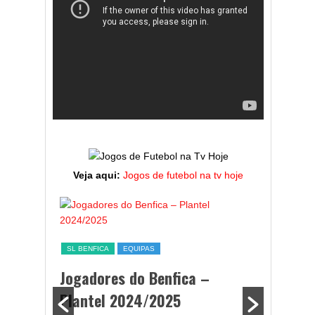
Veja aqui:
Jogos de futebol na tv hoje
ESTATÍST
a,
Melhor
SL BENFICA
EQUIPAS
ming
portug
Jogadores do Benfica –
2024/
Plantel 2024/2025
enfica
By Diogo 