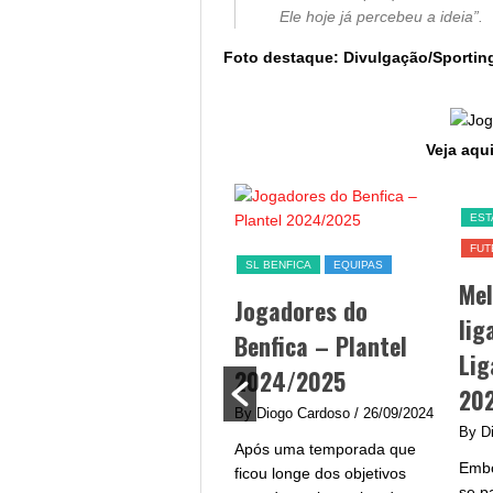
Ele hoje já percebeu a ideia”.
Foto destaque: Divulgação/Sportin
Veja aqui
SL BENFICA
EST
FUT
Jogo Benfica hoje –
SL BENFICA
EQUIPAS
Me
data, hora, canal TV
Jogadores do
lig
e streaming
Benfica – Plantel
Lig
By Diogo Cardoso
/ 25/09/2024
2024/2025
20
Jogo Benfica hoje - A equipa
By Diogo Cardoso
/ 26/09/2024
do Benfica procura afirmar-
By D
Após uma temporada que
se na Liga Portugal com um
Embo
ficou longe dos objetivos
plantel de grande qualidade
se p