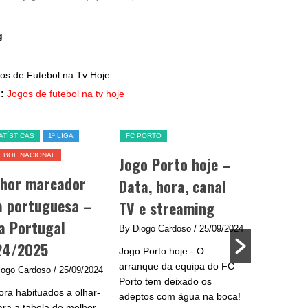
g
:
Jogos de futebol na tv hoje
ATÍSTICAS
1ª LIGA
FC PORTO
SL BENFICA
EBOL NACIONAL
Jogo Porto hoje –
Jogo Be
lhor marcador
Data, hora, canal
data, h
a portuguesa –
TV e streaming
e strea
a Portugal
By Diogo Cardoso
/ 25/09/2024
By Diogo C
24/2025
Jogo Porto hoje - O
Jogo Benfic
arranque da equipa do FC
do Benfica 
iogo Cardoso
/ 25/09/2024
Porto tem deixado os
se na Liga
ra habituados a olhar-
adeptos com água na boca!
plantel de
ara a tabela de melhor