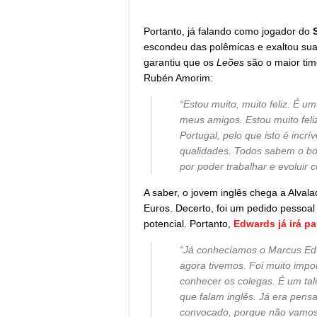
Portanto, já falando como jogador do
escondeu das polêmicas e exaltou su
garantiu que os
Leões
são o maior tim
Rubén Amorim:
“Estou muito, muito feliz. É u
meus amigos. Estou muito feliz
Portugal, pelo que isto é incrí
qualidades. Todos sabem o bo
por poder trabalhar e evoluir 
A saber, o jovem inglês chega a Alval
Euros. Decerto, foi um pedido pessoa
potencial. Portanto,
Edwards já irá pa
“Já conhecíamos o Marcus Ed
agora tivemos. Foi muito import
conhecer os colegas. É um tal
que falam inglês. Já era pens
convocado, porque não vamos t