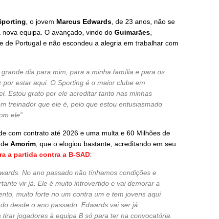
Sporting
, o jovem
Marcus Edwards
, de 23 anos, não se
a nova equipa. O avançado, vindo do
Guimarães
,
e de Portugal e não escondeu a alegria em trabalhar com
m grande dia para mim, para a minha família e para os
 por estar aqui. O Sporting é o maior clube em
vel. Estou grato por ele acreditar tanto nas minhas
m treinador que ele é, pelo que estou entusiasmado
com ele”.
ade com contrato até 2026 e uma multa e 60 Milhões de
l de
Amorim
, que o elogiou bastante, acreditando em seu
ra a partida contra a B-SAD
:
wards. No ano passado não tínhamos condições e
ante vir já. Ele é muito introvertido e vai demorar a
ento, muito forte no um contra um e tem jovens aqui
ado desde o ano passado. Edwards vai ser já
irar jogadores à equipa B só para ter na convocatória.