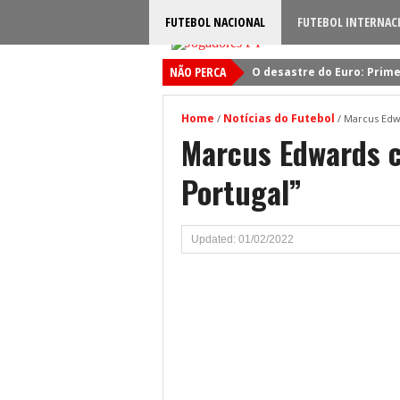
FUTEBOL NACIONAL
FUTEBOL INTERNAC
NÃO PERCA
O desastre do Euro: Prime
Sporting: Soluções fogem
Home
Notícias do Futebol
/
/
Marcus Edwa
Viktor Gyokeres: Torna-se 
Marcus Edwards c
Quando será jogado o jog
Portugal”
Primeiro reforço do Benfic
Updated: 01/02/2022