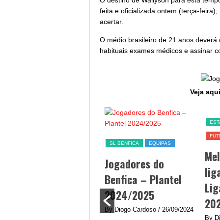
O destino de Wallyson para esta tempo
feita e oficializada ontem (terça-feir
acertar.
O médio brasileiro de 21 anos deverá d
habituais exames médicos e assinar co
Veja aqui
SL BENFICA
EST
FUT
Jogo Benfica hoje –
SL BENFICA
EQUIPAS
Me
data, hora, canal TV
Jogadores do
lig
e streaming
Benfica – Plantel
Lig
By Diogo Cardoso
/ 25/09/2024
2024/2025
20
Jogo Benfica hoje - A equipa
By Diogo Cardoso
/ 26/09/2024
do Benfica procura afirmar-
By D