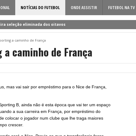
IONAL
NOTÍCIAS DO FUTEBOL
ONDE ASSISTIR
FUTEBOL NA TV
ira seleção eliminada dos oitavos
 a Rúben Amorim para a nova época!
porting a caminho de França
dificil o cerco à volta do sueco
g a caminho de França
o entre Famalicão e Sporting?
a foi o último a chegar à Luz!
s, mas vai sair por empréstimo para o Nice de França,
porting B, ainda não é esta época que vai ter um espaço
inuando a sua carreira em França, por empréstimo do
de colocar o jogador num clube que lhe traga maiores
mpo crescer.