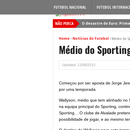
FUTEBOL NACIONAL
FUTEBOL INTERNAC
NÃO PERCA
O desastre do Euro: Prime
Sporting: Soluções fogem
Home
Notícias do Futebol
/
/
Médio do S
Viktor Gyokeres: Torna-se 
Médio do Sportin
Quando será jogado o jog
Primeiro reforço do Benfic
Updated: 12/08/2015
Começou por ser aposta de Jorge Jesu
por uma temporada.
Wallyson, médio que tem alinhado no S
na equipa principal do Sporting, cont
Sporting… O clube de Alvalade preten
possibilidade de jogar, e ao mesmo te