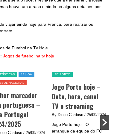
rada será o Nice. Previa-se que a transferência fosse
a), mas houve um atraso e ainda há alguns detalhes por
e viajar ainda hoje para França, para realizar os
ntrato.
:
Jogos de futebol na tv hoje
ATÍSTICAS
1ª LIGA
FC PORTO
SL BENFICA
EBOL NACIONAL
Jogo Porto hoje –
Jogo Be
lhor marcador
Data, hora, canal
data, h
a portuguesa –
TV e streaming
e strea
a Portugal
By Diogo Cardoso
/ 25/09/2024
By Diogo C
24/2025
Jogo Porto hoje - O
Jogo Benfic
arranque da equipa do FC
do Benfica 
iogo Cardoso
/ 25/09/2024