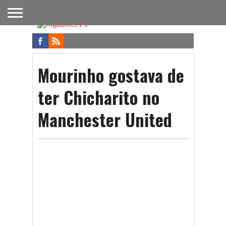
FUTEBOL
NACIONAL
FUTEBOL
NOTÍCIAS
ONDE
FUTEBOL
APOSTAS
INTERNACIONAL
DO
ASSISTIR
NA TV
FUTEBOL
Mourinho gostava de
ter Chicharito no
Manchester United