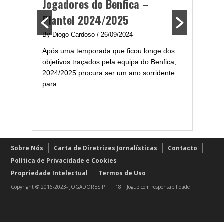
Jogadores do Benfica –
2024/
Plantel 2024/2025
enfica
By Diogo 
By Diogo Cardoso
/ 26/09/2024
gal com
Embora ha
Após uma temporada que ficou longe dos
..
de melhor
objetivos traçados pela equipa do Benfica,
assistir-
2024/2025 procura ser um ano sorridente
grandes..
para...
Sobre Nós
Carta de Diretrizes Jornalísticas
Contacto
Política de Privacidade e Cookies
Propriedade Intelectual
Termos de Uso
Copyright © 2016-2023- JOGADORES.PT | +18 | Jogue com responsabilidade