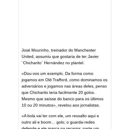
José Mourinho, treinador do Manchester
United, assumiu que gostaria de ter Javier
`Chicharito´ Hernández no plantel.
«Dou-vos um exemplo. Da forma como
jogamos em Old Trafford, como dominamos os
adversários e jogamos nas áreas deles, penso
que Chicharito teria facilmente 20 golos.
Mesmo que saísse do banco para os últimos
10 ou 20 minutos», revelou aos jornalistas.
«A bola vai ter com ele, um ressalto aqui e
outro ali e boom… golo; o guarda-redes
defende e ele marca na recarga; parte um