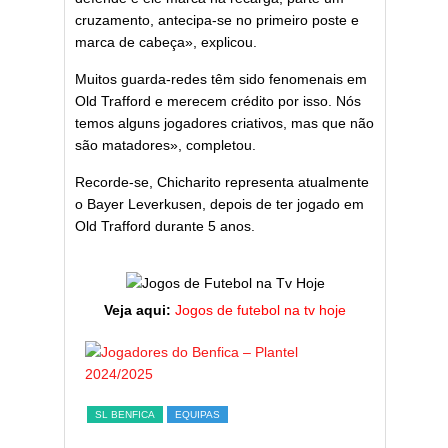
cruzamento, antecipa-se no primeiro poste e
marca de cabeça», explicou.
Muitos guarda-redes têm sido fenomenais em
Old Trafford e merecem crédito por isso. Nós
temos alguns jogadores criativos, mas que não
são matadores», completou.
Recorde-se, Chicharito representa atualmente
o Bayer Leverkusen, depois de ter jogado em
Old Trafford durante 5 anos.
Veja aqui:
Jogos de futebol na tv hoje
ESTATÍST
a,
Melhor
SL BENFICA
EQUIPAS
ming
portug