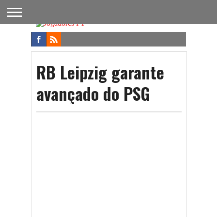
FUTEBOL
NACIONAL
FUTEBOL
NOTÍCIAS
ONDE
FUTEBOL
APOSTAS
INTERNACIONAL
DO
ASSISTIR
NA TV
FUTEBOL
RB Leipzig garante
avançado do PSG