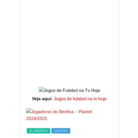
Veja aqui:
Jogos de futebol na tv hoje
ESTATÍST
a,
Melhor
SL BENFICA
EQUIPAS