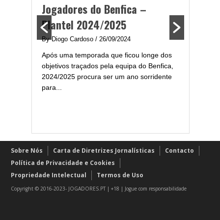
ming
portug
Jogadores do Benfica –
2024/
Plantel 2024/2025
enfica
By Diogo 
By Diogo Cardoso
/ 26/09/2024
gal com
Embora ha
Após uma temporada que ficou longe dos
..
de melhor
objetivos traçados pela equipa do Benfica,
assistir-
2024/2025 procura ser um ano sorridente
grandes..
para...
Sobre Nós
Carta de Diretrizes Jornalísticas
Contacto
Política de Privacidade e Cookies
Propriedade Intelectual
Termos de Uso
Copyright © 2016-2023- JOGADORES.PT | +18 | Jogue com responsabilidade