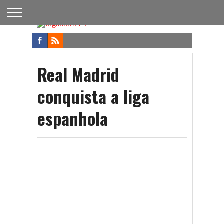
FUTEBOL
NACIONAL
FUTEBOL
NOTÍCIAS
ONDE
FUTEBOL
APOSTAS
INTERNACIONAL
DO
ASSISTIR
NA TV
FUTEBOL
Real Madrid
conquista a liga
espanhola