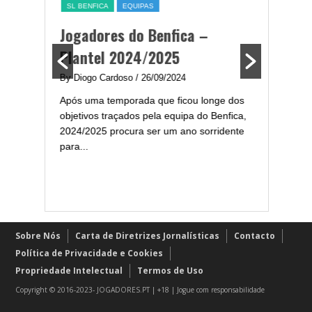
a,
Jogadores do Benfica –
Melhor
ming
Plantel 2024/2025
portug
2024/
By Diogo Cardoso
/ 26/09/2024
enfica
Após uma temporada que ficou longe dos
By Diogo 
gal com
objetivos traçados pela equipa do Benfica,
Embora ha
..
2024/2025 procura ser um ano sorridente
de melhor
para...
assistir-
grandes..
Sobre Nós
Carta de Diretrizes Jornalísticas
Contacto
Política de Privacidade e Cookies
Propriedade Intelectual
Termos de Uso
Copyright © 2016-2023- JOGADORES.PT | +18 | Jogue com responsabilidade