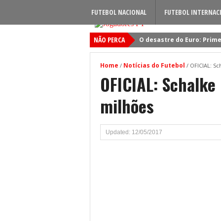
FUTEBOL NACIONAL
FUTEBOL INTERNAC
NÃO PERCA
O desastre do Euro: Prime
Sporting: Soluções fogem
Home
Notícias do Futebol
/
/
OFICIAL: Sc
Viktor Gyokeres: Torna-se 
OFICIAL: Schalke
Quando será jogado o jog
milhões
Primeiro reforço do Benfic
Updated: 12/05/2017