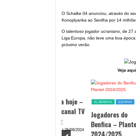
O Schalke 04 anunciou, através do seu
Konoplyanka ao Sevilha por 14 milhõe
O talentoso jogador ucraniano, de 27
Liga Europa, não teve uma boa época
próximo verão.
Veja aqui
SL BENFICA
ES
FU
Jogo Benfica hoje –
SL BENFICA
EQUIPAS
Me
data, hora, canal TV
Jogadores do
li
e streaming
Benfica – Plantel
Li
By Diogo Cardoso
/ 25/09/2024
2024/2025