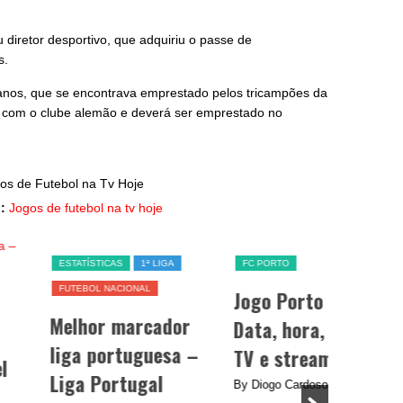
 diretor desportivo, que adquiriu o passe de
s.
 anos, que se encontrava emprestado pelos tricampões da
 com o clube alemão e deverá ser emprestado no
:
Jogos de futebol na tv hoje
TATÍSTICAS
1ª LIGA
FC PORTO
TEBOL NACIONAL
Jogo Porto hoje –
lhor marcador
Data, hora, canal
ga portuguesa –
TV e streaming
ga Portugal
By Diogo Cardoso
/ 25/09/2024