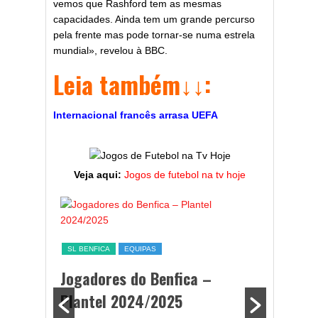
vemos que Rashford tem as mesmas
capacidades. Ainda tem um grande percurso
pela frente mas pode tornar-se numa estrela
mundial», revelou à BBC.
Leia também↓↓:
Internacional francês arrasa UEFA
Veja aqui:
Jogos de futebol na tv hoje
ESTATÍST
a,
Melhor
SL BENFICA
EQUIPAS
ming
portug
Jogadores do Benfica –
2024/
Plantel 2024/2025
enfica
By Diogo 