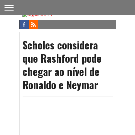
FUTEBOL
NACIONAL
FUTEBOL
NOTÍCIAS
ONDE
FUTEBOL
APOSTAS
INTERNACIONAL
DO
ASSISTIR
NA TV
FUTEBOL
Scholes considera
que Rashford pode
chegar ao nível de
Ronaldo e Neymar