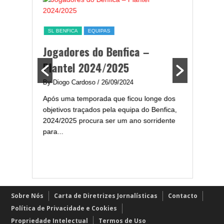
SL BENFICA
EQUIPAS
ESTATÍST
a,
Jogadores do Benfica –
Melhor
ming
Plantel 2024/2025
portug
2024/
By Diogo Cardoso
/ 26/09/2024
enfica
Após uma temporada que ficou longe dos
By Diogo 
gal com
objetivos traçados pela equipa do Benfica,
Embora ha
..
2024/2025 procura ser um ano sorridente
de melhor
para...
assistir-
grandes..
Sobre Nós
Carta de Diretrizes Jornalísticas
Contacto
Política de Privacidade e Cookies
Propriedade Intelectual
Termos de Uso