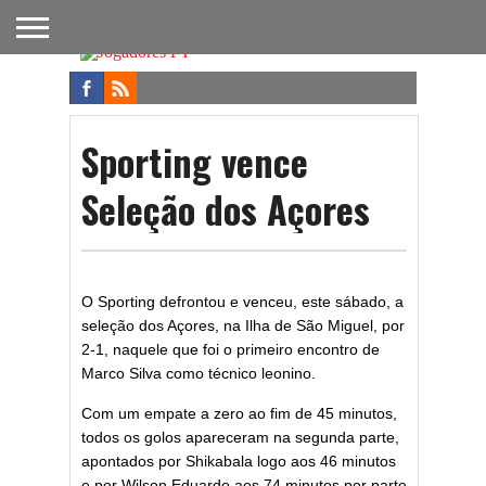
FUTEBOL
NACIONAL
FUTEBOL
NOTÍCIAS
ONDE
FUTEBOL
APOSTAS
INTERNACIONAL
DO
ASSISTIR
NA TV
FUTEBOL
Sporting vence
Seleção dos Açores
O Sporting defrontou e venceu, este sábado, a
seleção dos Açores, na Ilha de São Miguel, por
2-1, naquele que foi o primeiro encontro de
Marco Silva como técnico leonino.
Com um empate a zero ao fim de 45 minutos,
todos os golos apareceram na segunda parte,
apontados por Shikabala logo aos 46 minutos
e por Wilson Eduardo aos 74 minutos por parte