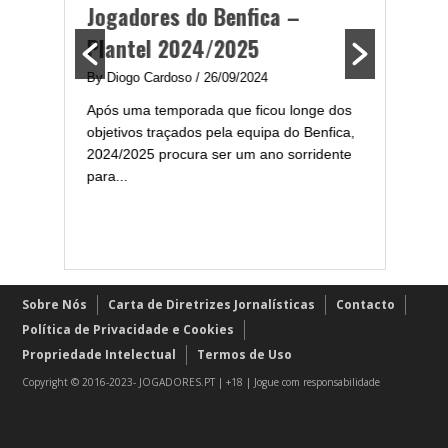
ming
Plantel 2024/2025
portug
2024/
By Diogo Cardoso
/ 26/09/2024
enfica
Após uma temporada que ficou longe dos
By Diogo 
gal com
objetivos traçados pela equipa do Benfica,
Embora ha
..
2024/2025 procura ser um ano sorridente
de melhor
para...
assistir-
grandes..
Sobre Nós
Carta de Diretrizes Jornalísticas
Contacto
Política de Privacidade e Cookies
Propriedade Intelectual
Termos de Uso
Copyright © 2016-2023- JOGADORES.PT | +18 | Jogue com responsabilidade