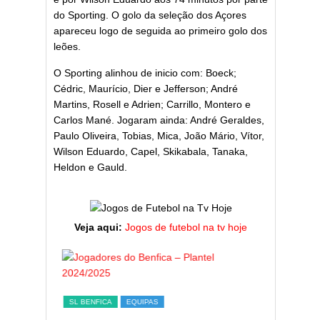
do Sporting. O golo da seleção dos Açores
apareceu logo de seguida ao primeiro golo dos
leões.
O Sporting alinhou de inicio com: Boeck;
Cédric, Maurício, Dier e Jefferson; André
Martins, Rosell e Adrien; Carrillo, Montero e
Carlos Mané. Jogaram ainda: André Geraldes,
Paulo Oliveira, Tobias, Mica, João Mário, Vítor,
Wilson Eduardo, Capel, Skikabala, Tanaka,
Heldon e Gauld.
Veja aqui:
Jogos de futebol na tv hoje
SL BENFICA
EQUIPAS
ESTATÍST
a,
Jogadores do Benfica –
Melhor