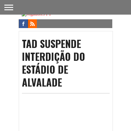
FUTEBOL
NACIONAL
FUTEBOL
NOTÍCIAS
ONDE
FUTEBOL
APOSTAS
INTERNACIONAL
DO
ASSISTIR
NA TV
FUTEBOL
TAD SUSPENDE
INTERDIÇÃO DO
ESTÁDIO DE
ALVALADE