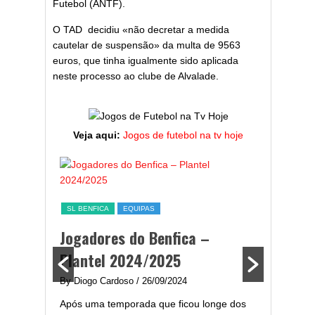
Futebol (ANTF).
O TAD decidiu «não decretar a medida
cautelar de suspensão» da multa de 9563
euros, que tinha igualmente sido aplicada
neste processo ao clube de Alvalade.
Veja aqui:
Jogos de futebol na tv hoje
ESTATÍST
a,
Melhor
SL BENFICA
EQUIPAS
ming
portug
Jogadores do Benfica –
2024/
Plantel 2024/2025
enfica
By Diogo 
By Diogo Cardoso
/ 26/09/2024
gal com
Embora ha
Após uma temporada que ficou longe dos
..
de melhor