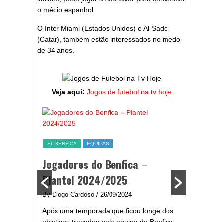
o médio espanhol.
O Inter Miami (Estados Unidos) e Al-Sadd
(Catar), também estão interessados no medo
de 34 anos.
Veja aqui:
Jogos de futebol na tv hoje
ESTATÍST
a,
Melhor
SL BENFICA
EQUIPAS
ming
portug
Jogadores do Benfica –
2024/
Plantel 2024/2025
enfica
By Diogo 
By Diogo Cardoso
/ 26/09/2024
gal com
Embora ha
Após uma temporada que ficou longe dos
..
de melhor
objetivos traçados pela equipa do Benfica,