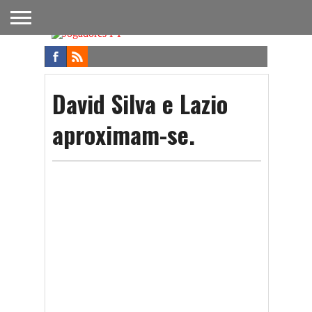
FUTEBOL
NACIONAL
FUTEBOL
NOTÍCIAS
ONDE
FUTEBOL
APOSTAS
INTERNACIONAL
DO
ASSISTIR
NA TV
FUTEBOL
David Silva e Lazio
aproximam-se.